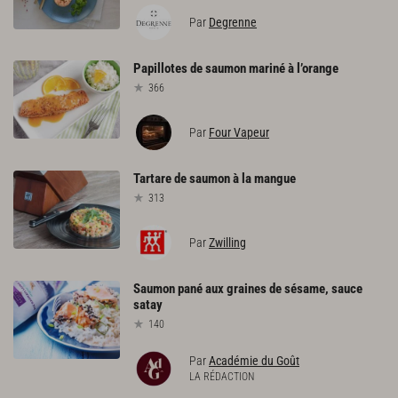
Par
Degrenne
Papillotes
de
saumon
mariné
à
l’orange
366
Par
Four Vapeur
Tartare
de
saumon
à
la
mangue
313
Par
Zwilling
Saumon
pané
aux
graines
de
sésame,
sauce
satay
140
Par
Académie du Goût
LA RÉDACTION