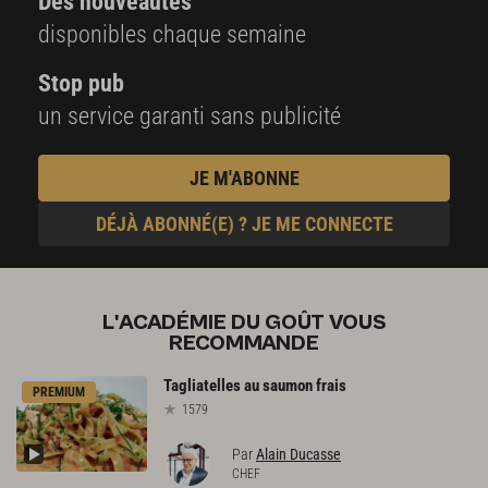
Des nouveautés
disponibles chaque semaine
Stop pub
un service garanti sans publicité
JE M'ABONNE
DÉJÀ ABONNÉ(E) ? JE ME CONNECTE
L'ACADÉMIE DU GOÛT VOUS
RECOMMANDE
Tagliatelles
au
saumon
frais
PREMIUM
1579
Par
Alain Ducasse
CHEF