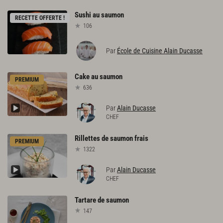
Sushi
au
saumon
RECETTE OFFERTE !
106
Par
École de Cuisine Alain Ducasse
Cake
au
saumon
PREMIUM
636
Par
Alain Ducasse
CHEF
Rillettes
de
saumon
frais
PREMIUM
1322
Par
Alain Ducasse
CHEF
Tartare
de
saumon
147