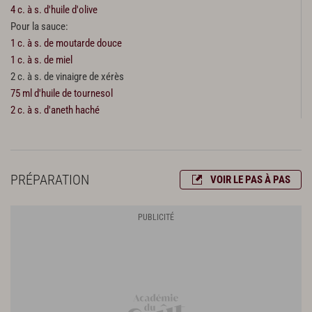
4 c. à s. d'huile d'olive
Pour la sauce:
1 c. à s. de moutarde douce
1 c. à s. de miel
2 c. à s. de vinaigre de xérès
75 ml d'huile de tournesol
2 c. à s. d'aneth haché
PRÉPARATION
VOIR LE PAS À PAS