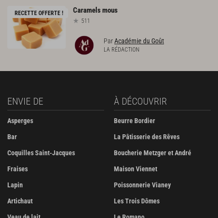
Caramels
mous
RECETTE OFFERTE !
511
Par
Académie du Goût
LA RÉDACTION
ENVIE DE
À DÉCOUVRIR
Asperges
Beurre Bordier
Bar
La Pâtisserie des Rêves
Coquilles Saint-Jacques
Boucherie Metzger et André
Fraises
Maison Viennet
Lapin
Poissonnerie Vianey
Artichaut
Les Trois Dômes
Veau de lait
Le Romano