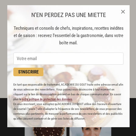
×
N’EN PERDEZ PAS UNE MIETTE
Techniques et conseils de chefs, inspirations, recettes inédites
et de saison : recevez l’essentiel de la gastronomie, dans votre
boîte mail.
S'INSCRIRE
En tant que responsable de traitement, ACADEMIE DU GOUT traite votre adresse email afin
de vous adresser des newsletters. Vous pouvez vous désinscrire à tout moment en
cliquant sur le lien de désinscription présent en bas de chaque communication. En savoir
plus la
notre politique de protection des données
.
En vous inscrivant, vous acceptez qu'ACADEMIE DU GOUT utilise des traceurs d’ouverture
de courriel (“pixels”) afin d’adapter la fréquence de ses newsletters, de vous proposer des
contenus plus pertinents, de mesurer la performance de ses newsletters et des publicités
qu’elles peuvent contenir et de gérer ses listes de diffusion.