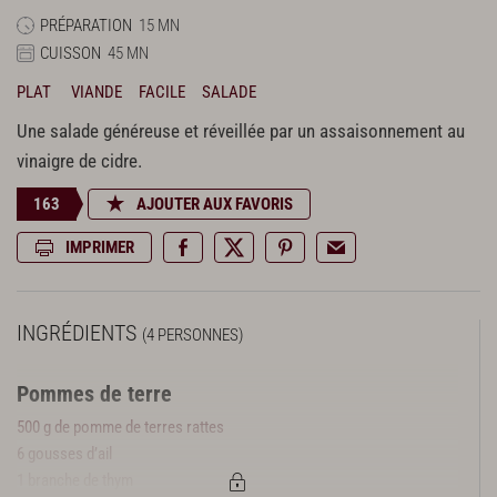
PRÉPARATION
15 MN
CUISSON
45 MN
PLAT
VIANDE
FACILE
SALADE
Une salade généreuse et réveillée par un assaisonnement au
vinaigre de cidre.
163
AJOUTER AUX FAVORIS
IMPRIMER
INGRÉDIENTS
(4 PERSONNES)
Pommes de terre
500 g de pomme de terres rattes
6 gousses d’ail
1 branche de thym