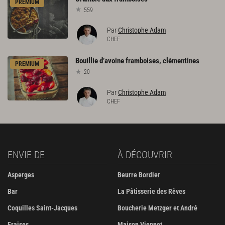
PREMIUM
559
Par
Christophe Adam
CHEF
Bouillie
d’avoine
framboises,
clémentines
PREMIUM
20
Par
Christophe Adam
CHEF
ENVIE DE
À DÉCOUVRIR
Asperges
Beurre Bordier
Bar
La Pâtisserie des Rêves
Coquilles Saint-Jacques
Boucherie Metzger et André
Fraises
Maison Viennet