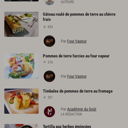
AUTEURE
Gâteau roulé de pommes de terre au chèvre
frais
632
Par
Four Vapeur
Pommes
de
terre
farcies
au
four
vapeur
216
Par
Four Vapeur
Timbales
de
pommes
de
terre
au
fromage
201
Par
Académie du Goût
LA RÉDACTION
Tortilla
aux
herbes
émincées