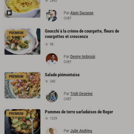
2492
Par
Alain Ducasse
CHEF
Gnocchi à la crème de courgette, fleurs de
PREMIUM
courgettes et crescenza
96
Par
Denny Imbroisi
CHEF
Salade
piémontaise
PREMIUM
340
Par
Trish Deseine
CHEF
Pommes
de
terre
sarladaises
de
Roger
PREMIUM
1259
Par
Julie Andrieu