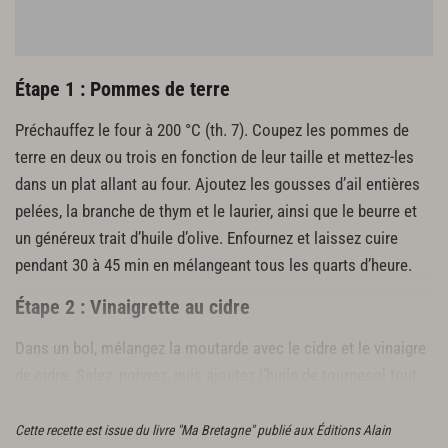
Étape 1 : Pommes de terre
Préchauffez le four à 200 °C (th. 7). Coupez les pommes de
terre en deux ou trois en fonction de leur taille et mettez-les
dans un plat allant au four. Ajoutez les gousses d’ail entières
pelées, la branche de thym et le laurier, ainsi que le beurre et
un généreux trait d’huile d’olive. Enfournez et laissez cuire
pendant 30 à 45 min en mélangeant tous les quarts d’heure.
Étape 2 : Vinaigrette au cidre
Dans un bol, mélangez la moutarde avec le cidre et le vinaigre
de cidre. Salez, poivrez, puis ajoutez l’huile de tournesol tout
en continuant de battre.
Cette recette est issue du livre "Ma Bretagne" publié aux Éditions Alain