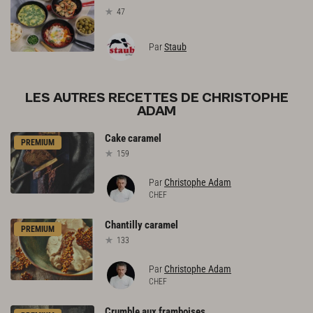
47
Par
Staub
LES AUTRES RECETTES DE CHRISTOPHE
ADAM
Cake
caramel
PREMIUM
159
Par
Christophe Adam
CHEF
Chantilly
caramel
PREMIUM
133
Par
Christophe Adam
CHEF
Crumble
aux
framboises