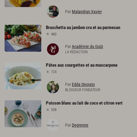
Par
Malandran Xavier
Bruschetta
au
jambon
cru
et
au
parmesan
480
Par
Académie du Goût
LA RÉDACTION
Pâtes
aux
courgettes
et
au
mascarpone
724
Par
Edda Onorato
BLOGUEUR FONDATEUR
Poisson
blanc
au
lait
de
coco
et
citron
vert
508
Par
Degrenne