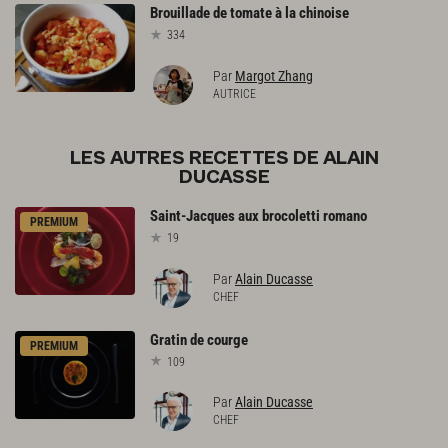
Brouillade
de
tomate
à
la
chinoise
334
Par
Margot Zhang
AUTRICE
LES AUTRES RECETTES DE ALAIN
DUCASSE
Saint-Jacques
aux
brocoletti
romano
PREMIUM
19
Par
Alain Ducasse
CHEF
Gratin
de
courge
PREMIUM
109
Par
Alain Ducasse
CHEF