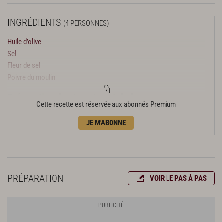
INGRÉDIENTS
(4 PERSONNES)
Huile d’olive
Sel
Fleur de sel
Poivre du moulin
Préparation des tomates et de la sauce aux
Cette recette est réservée aux abonnés Premium
tomates vertes
JE M'ABONNE
750 g de tomates
15 cl d’huile d’olive
20 cl de soupe de poissons de roche
20 g de beurre
100 g d’olives de Nice dénoyautées
PRÉPARATION
VOIR LE PAS À PAS
4 feuilles de basilic
1 kg de tomates bien mûres
Préparation et cuisson des saint-pierre