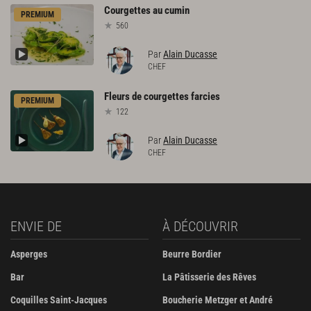
Courgettes
au
cumin
PREMIUM
560
Par
Alain Ducasse
CHEF
Fleurs
de
courgettes
farcies
PREMIUM
122
Par
Alain Ducasse
CHEF
ENVIE DE
À DÉCOUVRIR
Asperges
Beurre Bordier
Bar
La Pâtisserie des Rêves
Coquilles Saint-Jacques
Boucherie Metzger et André