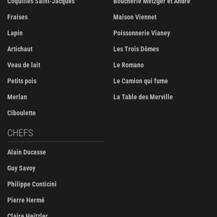
Coquilles Saint-Jacques
Boucherie Metzger et André
Fraises
Maison Viennet
Lapin
Poissonnerie Vianey
Artichaut
Les Trois Dômes
Veau de lait
Le Romano
Petits pois
Le Camion qui fume
Merlan
La Table des Merville
Ciboulette
CHEFS
Alain Ducasse
Guy Savoy
Philippe Conticini
Pierre Hermé
Claire Heitzler