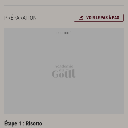
30 cl d’eau
1 cube de bouillon de volaille
PRÉPARATION
VOIR LE PAS À PAS
Pâte de piquillos
200 g de piquillos égouttés
2,5 c. à s. de concentré de tomate
1 pincée de piment d’espelette
100 g de crème liquide
Finition
100 g de bûchette de fromage de chèvre assez affinée (type sainte-
maure-de-touraine)
4 œufs
300 g de chapelure fine
Huile de friture
Étape 1 : Risotto