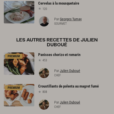
Cervelas
à
la
mousquetaire
120
Par
Georges Tumay
GOURMET
LES AUTRES RECETTES DE JULIEN
DUBOUÉ
Panisses
chorizo
et
romarin
PREMIUM
453
Par
Julien Duboué
CHEF
Croustillants
de
polenta
au
magret
fumé
PREMIUM
808
Par
Julien Duboué
CHEF