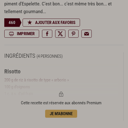
piment d'Espelette. C'est bon... c'est même très bon... et
tellement gourmand...
460
AJOUTER AUX FAVORIS
IMPRIMER
INGRÉDIENTS
(4 PERSONNES)
Risotto
200 g de riz à risotto de type « arborio »
100 g d’oignons
1 c. à s. d’ail frais
1 c. à c. d’huile d’olive
Cette recette est réservée aux abonnés Premium
50 g de vin blanc
JE M'ABONNE
1 c. à c. rase de sel
3 pincées de poivre noir moulu
1 feuille de laurier