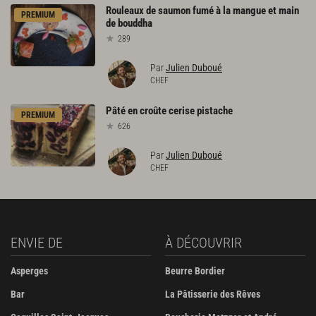
Rouleaux
de
saumon
fumé
à
la
mangue
et
main
PREMIUM
de
bouddha
289
Par
Julien Duboué
CHEF
Pâté
en
croûte
cerise
pistache
PREMIUM
626
Par
Julien Duboué
CHEF
ENVIE DE
À DÉCOUVRIR
Asperges
Beurre Bordier
Bar
La Pâtisserie des Rêves