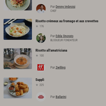
Par
Denny Imbroisi
CHEF
Risotto
crémeux
au
fromage
et
aux
crevettes
176
Par
Edda Onorato
BLOGUEUR FONDATEUR
Risotto
all'amatriciana
100
Par
Zwilling
Supplì
225
Par
Ballarini