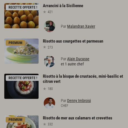
Arrancini
à
la
Sicilienne
RECETTE OFFERTE !
421
Par
Malandran Xavier
Risotto
aux
courgettes
et
parmesan
PREMIUM
273
Par
Alain Ducasse
et 1 autre chef
Risotto à la bisque de crustacés, mini-basilic et
RECETTE OFFERTE !
citron vert
180
Par
Denny Imbroisi
CHEF
Risotto
de
mer
aux
calamars
et
crevettes
PREMIUM
332