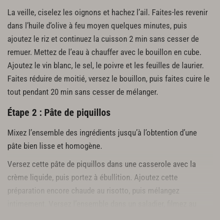
La veille, ciselez les oignons et hachez l’ail. Faites-les revenir
dans l’huile d’olive à feu moyen quelques minutes, puis
ajoutez le riz et continuez la cuisson 2 min sans cesser de
remuer. Mettez de l’eau à chauffer avec le bouillon en cube.
Ajoutez le vin blanc, le sel, le poivre et les feuilles de laurier.
Faites réduire de moitié, versez le bouillon, puis faites cuire le
tout pendant 20 min sans cesser de mélanger.
Étape 2 : Pâte de piquillos
Mixez l’ensemble des ingrédients jusqu’à l’obtention d’une
pâte bien lisse et homogène.
Versez cette pâte de piquillos dans une casserole avec la
crème liquide, puis portez à ébullition. Ajoutez cette
préparation encore chaude au risotto, puis mélangez
intimement. Versez l’ensemble dans un saladier, filmez au
contact, puis réservez au réfrigérateur pendant toute une nuit.