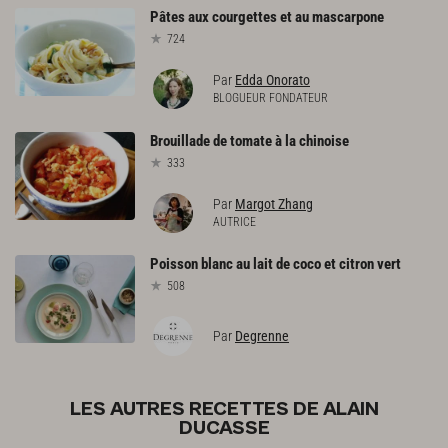
Pâtes
aux
courgettes
et
au
mascarpone
724
Par
Edda Onorato
BLOGUEUR FONDATEUR
Brouillade
de
tomate
à
la
chinoise
333
Par
Margot Zhang
AUTRICE
Poisson
blanc
au
lait
de
coco
et
citron
vert
508
Par
Degrenne
LES AUTRES RECETTES DE ALAIN
DUCASSE