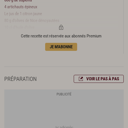
4 artichauts épineux
Le jus de 1 citron jaune
80 g d’olives de Nice dénoyautées
10 cl d’huile d’olive
2 cl de vinaigre balsamique
Cette recette est réservée aux abonnés Premium
4 g de piment d’Espelette
JE M'ABONNE
Fleur de sel
Poivre du moulin
PRÉPARATION
VOIR LE PAS À PAS