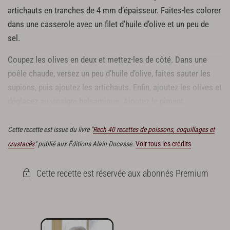
artichauts en tranches de 4 mm d’épaisseur. Faites-les colorer
dans une casserole avec un filet d’huile d’olive et un peu de
sel.
Coupez les olives en deux et mettez-les de côté. Dans une
poêle chaude, versez un peu d’huile d’olive, faites sauter les
supions, puis ajoutez les artichauts. Enfin, ajoutez les olives et
déglacez
au vinaigre balsamique. Ajoutez le piment
d’Espelette, puis salez et poivrez.
Cette recette est issue du livre "
Rech 40 recettes de poissons, coquillages et
crustacés
" publié aux Éditions Alain Ducasse.
Voir tous les crédits
Cette recette est réservée aux abonnés Premium