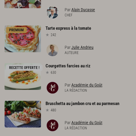
Par
Alain Ducasse
CHEF
Tarte
express
à
la
tomate
PREMIUM
242
Par
Julie Andrieu
AUTEURE
Courgettes
farcies
au
riz
RECETTE OFFERTE !
630
Par
Académie du Goût
LA RÉDACTION
Bruschetta
au
jambon
cru
et
au
parmesan
480
Par
Académie du Goût
LA RÉDACTION