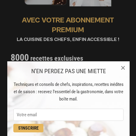
AVEC VOTRE ABONNEMENT
PREMIUM
LA CUISINE DES CHEFS, ENFIN ACCESSIBLE !
8000
recettes exclusives
×
partagées par vos chefs préférés
N’EN PERDEZ PAS UNE MIETTE
2000
vidéos de recettes
Techniques et conseils de chefs, inspirations, recettes inédites
et techniques de cuisine et pâtisserie
et de saison : recevez l’essentiel de la gastronomie, dans votre
boîte mail.
Des nouveautés
disponibles chaque semaine
Stop pub
S'INSCRIRE