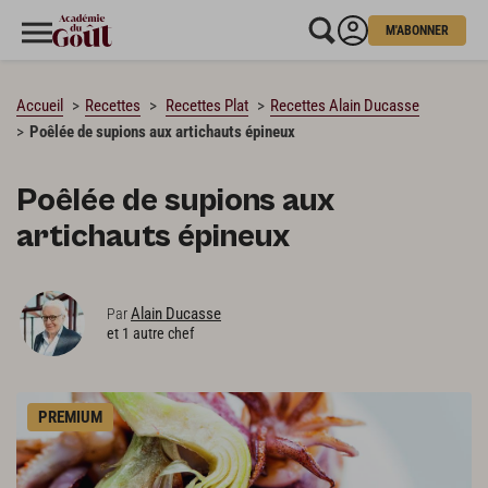
M'ABONNER
CHARGEMENT…
Accueil
Recettes
Recettes Plat
Recettes Alain Ducasse
Poêlée de supions aux artichauts épineux
Poêlée de supions aux
artichauts épineux
Alain Ducasse
Par
et 1 autre chef
PREMIUM