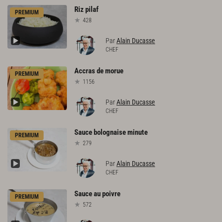
Riz
pilaf
PREMIUM
428
Par
Alain Ducasse
CHEF
Accras
de
morue
PREMIUM
1156
Par
Alain Ducasse
CHEF
Sauce
bolognaise
minute
PREMIUM
279
Par
Alain Ducasse
CHEF
Sauce
au
poivre
PREMIUM
572