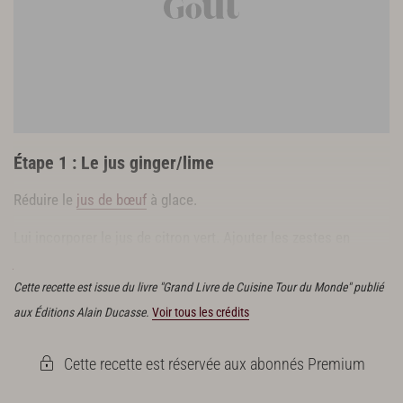
1 sucrine
10 g de riquette
10 g de pousses d’épinards
12 enoki
Les artichauts au vinaigre
Les oignons grelots au vinaigre
Vinaigre balsamique
4 tranches de citron vert séché
Étape 1 : Le jus ginger/lime
Finition et présentation
Réduire le
jus de bœuf
à glace.
Huile d’olive
Lui incorporer le jus de citron vert. Ajouter les zestes en
Sel, poivre du moulin
julienne
.
Cette recette est issue du livre "Grand Livre de Cuisine Tour du Monde" publié
aux Éditions Alain Ducasse.
Voir tous les crédits
Cette recette est réservée aux abonnés Premium