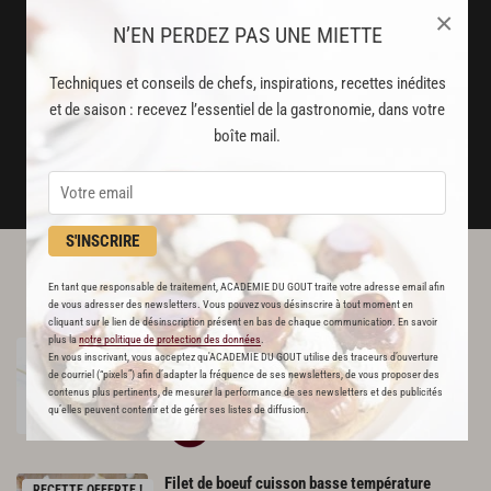
×
N’EN PERDEZ PAS UNE MIETTE
Stop pub
un service garanti sans publicité
Techniques et conseils de chefs, inspirations, recettes inédites
et de saison : recevez l’essentiel de la gastronomie, dans votre
boîte mail.
JE M'ABONNE
DÉJÀ ABONNÉ(E) ? JE ME CONNECTE
S'INSCRIRE
L'ACADÉMIE DU GOÛT VOUS
En tant que responsable de traitement, ACADEMIE DU GOUT traite votre adresse email afin
RECOMMANDE
de vous adresser des newsletters. Vous pouvez vous désinscrire à tout moment en
cliquant sur le lien de désinscription présent en bas de chaque communication. En savoir
plus la
notre politique de protection des données
.
Brochettes
de
bœuf
au
fromage
RECETTE OFFERTE !
En vous inscrivant, vous acceptez qu'ACADEMIE DU GOUT utilise des traceurs d’ouverture
186
de courriel (“pixels”) afin d’adapter la fréquence de ses newsletters, de vous proposer des
contenus plus pertinents, de mesurer la performance de ses newsletters et des publicités
qu’elles peuvent contenir et de gérer ses listes de diffusion.
Par
Académie du Goût
LA RÉDACTION
Filet
de
boeuf
cuisson
basse
température
RECETTE OFFERTE !