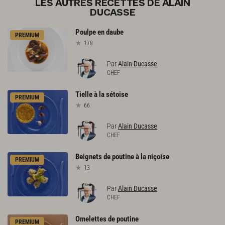
LES AUTRES RECETTES DE ALAIN
DUCASSE
Poulpe
en
daube
PREMIUM
178
Par
Alain Ducasse
CHEF
Tielle
à
la
sétoise
PREMIUM
66
Par
Alain Ducasse
CHEF
Beignets
de
poutine
à
la
niçoise
PREMIUM
13
Par
Alain Ducasse
CHEF
Omelettes
de
poutine
PREMIUM