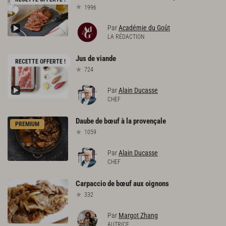
1996
Par
Académie du Goût
LA RÉDACTION
Jus
de
viande
RECETTE OFFERTE !
724
Par
Alain Ducasse
CHEF
Daube
de
bœuf
à
la
provençale
PREMIUM
1059
Par
Alain Ducasse
CHEF
Carpaccio
de
bœuf
aux
oignons
332
Par
Margot Zhang
AUTRICE