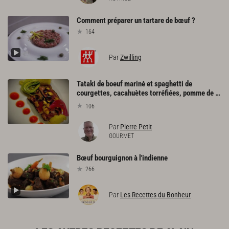
Comment
préparer
un
tartare
de
bœuf
?
164
Par
Zwilling
Tataki de boeuf mariné et spaghetti de
courgettes, cacahuètes torréfiées, pomme de terre confite, condiment poivron, oignons pickles
106
Par
Pierre Petit
GOURMET
Bœuf
bourguignon
à
l'indienne
266
Par
Les Recettes du Bonheur