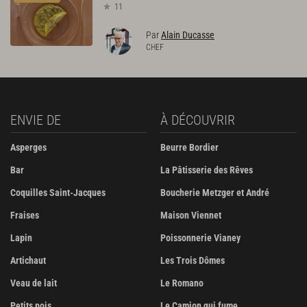
11
Par
Alain Ducasse
CHEF
ENVIE DE
À DÉCOUVRIR
Asperges
Beurre Bordier
Bar
La Pâtisserie des Rêves
Coquilles Saint-Jacques
Boucherie Metzger et André
Fraises
Maison Viennet
Lapin
Poissonnerie Vianey
Artichaut
Les Trois Dômes
Veau de lait
Le Romano
Petits pois
Le Camion qui fume