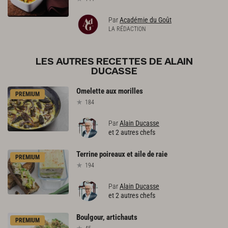
Par
Académie du Goût
LA RÉDACTION
LES AUTRES RECETTES DE ALAIN
DUCASSE
Omelette
aux
morilles
PREMIUM
184
Par
Alain Ducasse
et 2 autres chefs
Terrine
poireaux
et
aile
de
raie
PREMIUM
194
Par
Alain Ducasse
et 2 autres chefs
Boulgour,
artichauts
PREMIUM