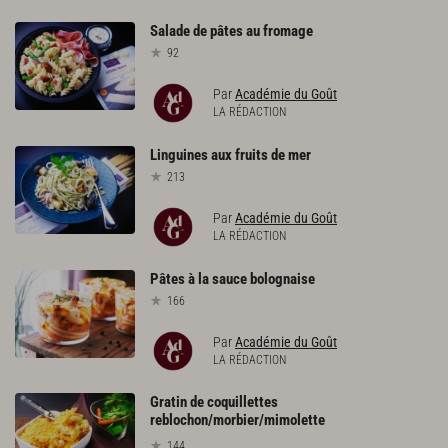
Salade
de
pâtes
au
fromage
92
Par
Académie du Goût
LA RÉDACTION
Linguines
aux
fruits
de
mer
213
Par
Académie du Goût
LA RÉDACTION
Pâtes
à
la
sauce
bolognaise
166
Par
Académie du Goût
LA RÉDACTION
Gratin de coquillettes
reblochon/morbier/mimolette
144