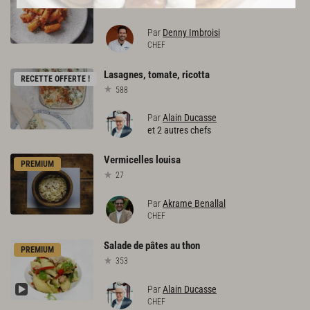
607
Par
Denny Imbroisi
CHEF
Lasagnes,
tomate,
ricotta
RECETTE OFFERTE !
588
Par
Alain Ducasse
et 2 autres chefs
Vermicelles
louisa
PREMIUM
27
Par
Akrame Benallal
CHEF
Salade
de
pâtes
au
thon
PREMIUM
353
Par
Alain Ducasse
CHEF