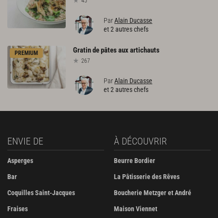
45
Par
Alain Ducasse
et 2 autres chefs
Gratin
de
pâtes
aux
artichauts
PREMIUM
267
Par
Alain Ducasse
et 2 autres chefs
ENVIE DE
À DÉCOUVRIR
Asperges
Beurre Bordier
Bar
La Pâtisserie des Rêves
Coquilles Saint-Jacques
Boucherie Metzger et André
Fraises
Maison Viennet