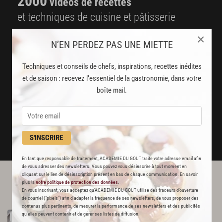
2000
vidéos de recettes
et techniques de cuisine et pâtisserie
×
Des nouveautés
N’EN PERDEZ PAS UNE MIETTE
disponibles chaque semaine
Techniques et conseils de chefs, inspirations, recettes inédites
Stop pub
et de saison : recevez l’essentiel de la gastronomie, dans votre
un service garanti sans publicité
boîte mail.
JE M'ABONNE
S'INSCRIRE
DÉJÀ ABONNÉ(E) ? JE ME CONNECTE
En tant que responsable de traitement, ACADEMIE DU GOUT traite votre adresse email afin
de vous adresser des newsletters. Vous pouvez vous désinscrire à tout moment en
cliquant sur le lien de désinscription présent en bas de chaque communication. En savoir
plus la
notre politique de protection des données
.
L'ACADÉMIE DU GOÛT VOUS
En vous inscrivant, vous acceptez qu'ACADEMIE DU GOUT utilise des traceurs d’ouverture
RECOMMANDE
de courriel (“pixels”) afin d’adapter la fréquence de ses newsletters, de vous proposer des
contenus plus pertinents, de mesurer la performance de ses newsletters et des publicités
Rigatoni
alla
bolognese
qu’elles peuvent contenir et de gérer ses listes de diffusion.
RECETTE OFFERTE !