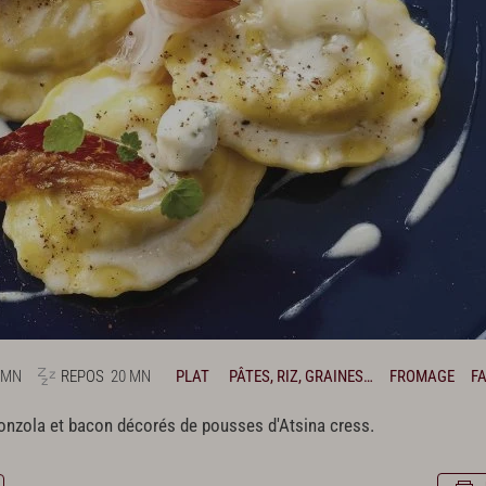
 MN
REPOS
20 MN
PLAT
PÂTES, RIZ, GRAINES…
FROMAGE
FA
rgonzola et bacon décorés de pousses d'Atsina cress.