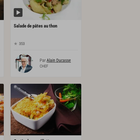
Salade
de
pâtes
au
thon
353
Par
Alain Ducasse
CHEF