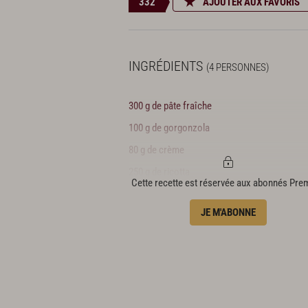
332
AJOUTER AUX FAVORIS
INGRÉDIENTS
(4 PERSONNES)
300 g de pâte fraîche
100 g de gorgonzola
80 g de crème
250 g de ricotta
Cette recette est réservée aux abonnés Pr
25 g de beurre
JE M'ABONNE
150 g de bacon
pousses d’atsina cress®
huile d’olive extra vierge
sel & poivre