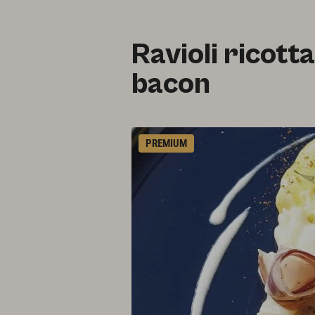
Ravioli ricott
bacon
PREMIUM