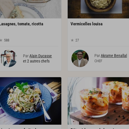
Lasagnes,
tomate,
ricotta
Vermicelles
louisa
588
27
Par
Akrame Benallal
Par
Alain Ducasse
et 2 autres chefs
CHEF