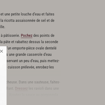
t une petite louche d’eau et faites
la ricotta assaisonnée de sel et de
lle.
 à pâtisserie.
Pochez
des points de
 la pâte et rabattez dessus la seconde
aide d’un emporte-pièce ovale dentelé
×
0 dans une grande casserole d’eau
n conservant un peu d’eau, puis mettez-
au de cuisson prélevée, enrobez-les
 trancheuse. Dans une sauteuse, faites-
oustillant.
Dressez
les ravioli dans une
essus. Ajoutez la sauce au gorgonzola