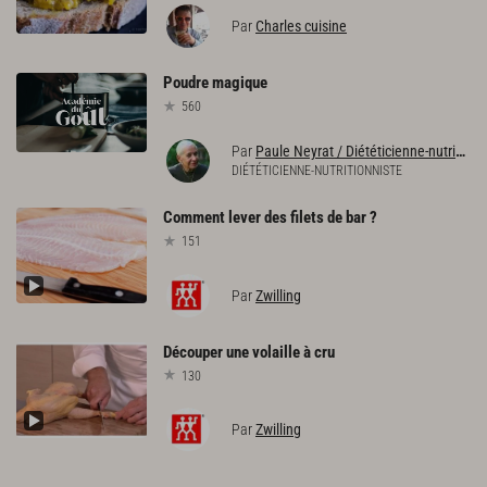
Par
Charles cuisine
Poudre
magique
560
Par
Paule Neyrat / Diététicienne-nutritionniste
DIÉTÉTICIENNE-NUTRITIONNISTE
Comment
lever
des
filets
de
bar
?
151
Par
Zwilling
Découper
une
volaille
à
cru
130
Par
Zwilling