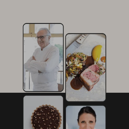
25 g de sucre semoule
15 g d’amidon de maïs
12 g de jus de citron vert
190 g de crème liquide à 35 %
Nappages
60 g de nappage neutre (1)
0,7 g de colorant jaune naturel
0,4 g de colorant orange naturel
20 g de nappage neutre (2)
0,3 g de colorant rouge naturel
1 g de jus de citron jaune