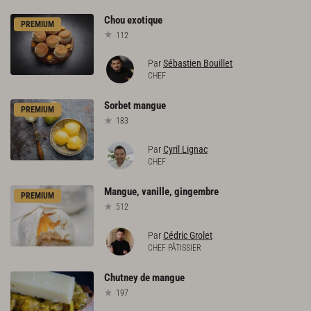
Chou
exotique
PREMIUM
112
Par
Sébastien Bouillet
CHEF
Sorbet
mangue
PREMIUM
183
Par
Cyril Lignac
CHEF
Mangue,
vanille,
gingembre
PREMIUM
512
Par
Cédric Grolet
CHEF PÂTISSIER
Chutney
de
mangue
197