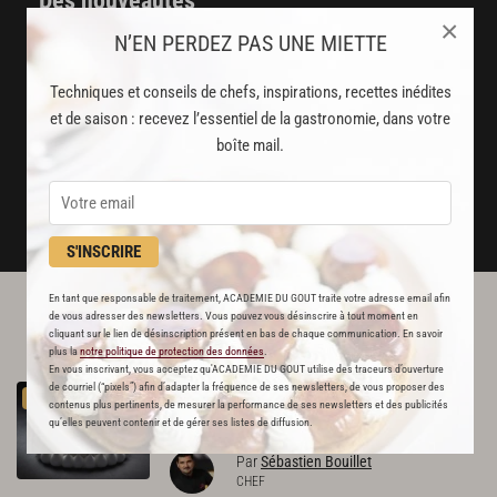
Des nouveautés
×
disponibles chaque semaine
N’EN PERDEZ PAS UNE MIETTE
Stop pub
Techniques et conseils de chefs, inspirations, recettes inédites
un service garanti sans publicité
et de saison : recevez l’essentiel de la gastronomie, dans votre
boîte mail.
JE M'ABONNE
DÉJÀ ABONNÉ(E) ? JE ME CONNECTE
S'INSCRIRE
En tant que responsable de traitement, ACADEMIE DU GOUT traite votre adresse email afin
de vous adresser des newsletters. Vous pouvez vous désinscrire à tout moment en
L'ACADÉMIE DU GOÛT VOUS
cliquant sur le lien de désinscription présent en bas de chaque communication. En savoir
RECOMMANDE
plus la
notre politique de protection des données
.
En vous inscrivant, vous acceptez qu'ACADEMIE DU GOUT utilise des traceurs d’ouverture
de courriel (“pixels”) afin d’adapter la fréquence de ses newsletters, de vous proposer des
Pavlova
PREMIUM
contenus plus pertinents, de mesurer la performance de ses newsletters et des publicités
637
qu’elles peuvent contenir et de gérer ses listes de diffusion.
Par
Sébastien Bouillet
CHEF