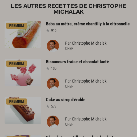
LES AUTRES RECETTES DE CHRISTOPHE
MICHALAK
Baba
au
mètre,
crème
chantilly
à
la
citronnelle
PREMIUM
916
Par
Christophe Michalak
CHEF
Bisounours
fraise
et
chocolat
lacté
PREMIUM
100
Par
Christophe Michalak
CHEF
Cake
au
sirop
d’érable
PREMIUM
577
Par
Christophe Michalak
CHEF