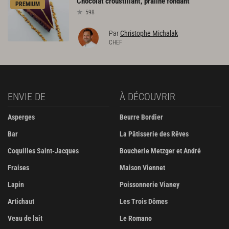
Chocolat
croustillant,
praliné
fondant
PREMIUM
598
Par
Christophe Michalak
CHEF
ENVIE DE
À DÉCOUVRIR
Asperges
Beurre Bordier
Bar
La Pâtisserie des Rêves
Coquilles Saint-Jacques
Boucherie Metzger et André
Fraises
Maison Viennet
Lapin
Poissonnerie Vianey
Artichaut
Les Trois Dômes
Veau de lait
Le Romano