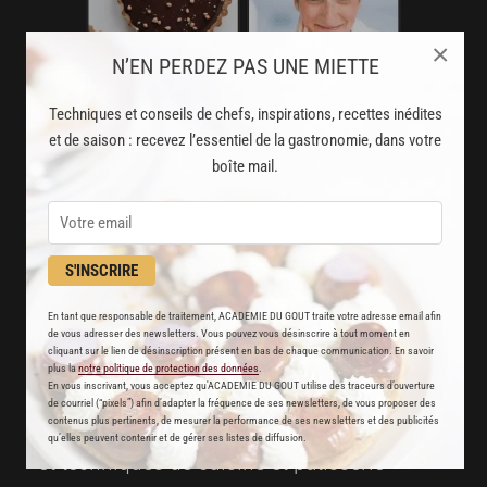
×
N’EN PERDEZ PAS UNE MIETTE
Techniques et conseils de chefs, inspirations, recettes inédites
et de saison : recevez l’essentiel de la gastronomie, dans votre
boîte mail.
AVEC VOTRE ABONNEMENT
PREMIUM
S'INSCRIRE
LA CUISINE DES CHEFS, ENFIN ACCESSIBLE !
En tant que responsable de traitement, ACADEMIE DU GOUT traite votre adresse email afin
8000
de vous adresser des newsletters. Vous pouvez vous désinscrire à tout moment en
recettes exclusives
cliquant sur le lien de désinscription présent en bas de chaque communication. En savoir
plus la
notre politique de protection des données
.
partagées par vos chefs préférés
En vous inscrivant, vous acceptez qu'ACADEMIE DU GOUT utilise des traceurs d’ouverture
de courriel (“pixels”) afin d’adapter la fréquence de ses newsletters, de vous proposer des
2000
contenus plus pertinents, de mesurer la performance de ses newsletters et des publicités
vidéos de recettes
qu’elles peuvent contenir et de gérer ses listes de diffusion.
et techniques de cuisine et pâtisserie