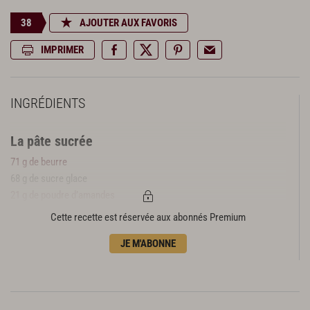
38
AJOUTER AUX FAVORIS
IMPRIMER
INGRÉDIENTS
La pâte sucrée
71 g de beurre
68 g de sucre glace
21 g de poudre d’amandes
1 g de sel
Cette recette est réservée aux abonnés Premium
40 g d’œufs
JE M'ABONNE
38 g de fécule de pommes de terre
135 g de farine t55
La confiture de lait vanillée
110 g de blancs d’œufs