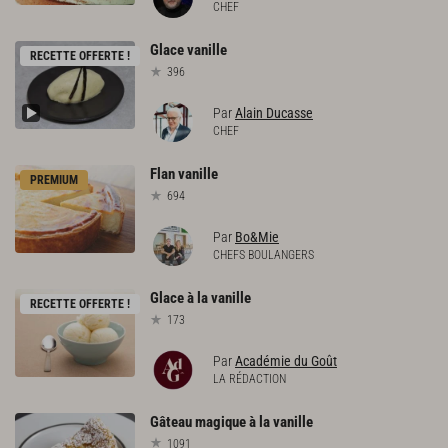
CHEF
Glace
vanille
RECETTE OFFERTE !
396
Par
Alain Ducasse
CHEF
Flan
vanille
PREMIUM
694
Par
Bo&Mie
CHEFS BOULANGERS
Glace
à
la
vanille
RECETTE OFFERTE !
173
Par
Académie du Goût
LA RÉDACTION
Gâteau
magique
à
la
vanille
1091