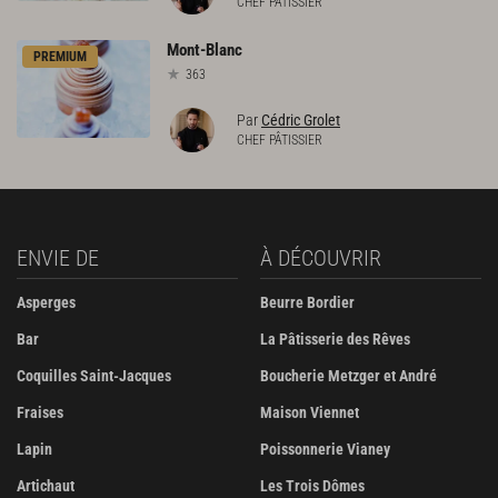
CHEF PÂTISSIER
Mont-Blanc
PREMIUM
363
Par
Cédric Grolet
CHEF PÂTISSIER
ENVIE DE
À DÉCOUVRIR
Asperges
Beurre Bordier
Bar
La Pâtisserie des Rêves
Coquilles Saint-Jacques
Boucherie Metzger et André
Fraises
Maison Viennet
Lapin
Poissonnerie Vianey
Artichaut
Les Trois Dômes