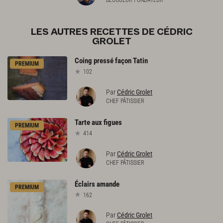
LES AUTRES RECETTES DE CÉDRIC
GROLET
Coing
pressé
façon
Tatin
PREMIUM
102
Par
Cédric Grolet
CHEF PÂTISSIER
Tarte
aux
figues
PREMIUM
414
Par
Cédric Grolet
CHEF PÂTISSIER
Éclairs
amande
PREMIUM
162
Par
Cédric Grolet