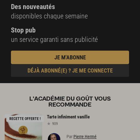
Des nouveautés
disponibles chaque semaine
Stop pub
un service garanti sans publicité
JE M'ABONNE
DÉJÀ ABONNÉ(E) ? JE ME CONNECTE
L'ACADÉMIE DU GOÛT VOUS
RECOMMANDE
Tarte
infiniment
vanille
RECETTE OFFERTE !
909
Par
Pierre Hermé