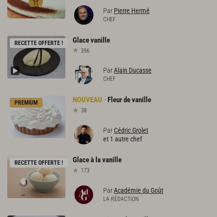
Par
Pierre Hermé
CHEF
Glace
vanille
RECETTE OFFERTE !
396
Par
Alain Ducasse
CHEF
Fleur
de
vanille
PREMIUM
38
Par
Cédric Grolet
et 1 autre chef
Glace
à
la
vanille
RECETTE OFFERTE !
173
Par
Académie du Goût
LA RÉDACTION