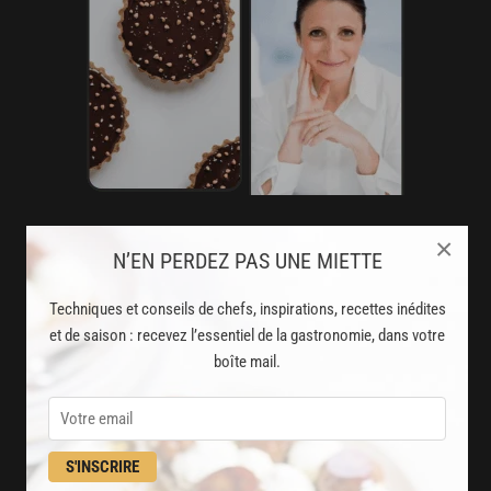
AVEC VOTRE ABONNEMENT
×
N’EN PERDEZ PAS UNE MIETTE
PREMIUM
Techniques et conseils de chefs, inspirations, recettes inédites
LA CUISINE DES CHEFS, ENFIN ACCESSIBLE !
et de saison : recevez l’essentiel de la gastronomie, dans votre
boîte mail.
8000
recettes exclusives
partagées par vos chefs préférés
2000
vidéos de recettes
S'INSCRIRE