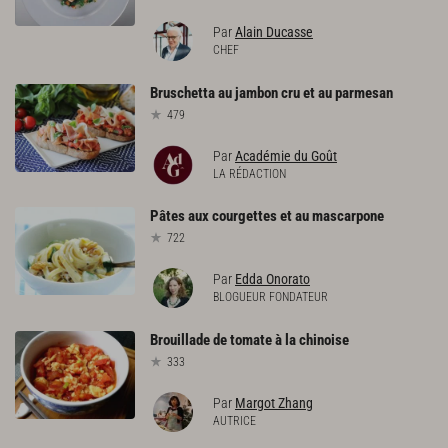
Par
Alain Ducasse
CHEF
Bruschetta
au
jambon
cru
et
au
parmesan
479
Par
Académie du Goût
LA RÉDACTION
Pâtes
aux
courgettes
et
au
mascarpone
722
Par
Edda Onorato
BLOGUEUR FONDATEUR
Brouillade
de
tomate
à
la
chinoise
333
Par
Margot Zhang
AUTRICE