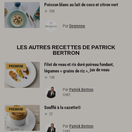
Poisson
blanc
au
lait
de
coco
et
citron
vert
508
Par
Degrenne
LES AUTRES RECETTES DE PATRICK
BERTRON
Filet de veau et ris doré poireau fondant,
PREMIUM
jus de veau
légumes « grains de riz »,
108
Par
Patrick Bertron
CHEF
Soufflé
à
la
cazette®
PREMIUM
22
Par
Patrick Bertron
CHEF