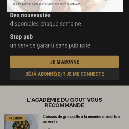
et techniques de cuisine et pâtisserie
qu’elles peuvent contenir et de gérer ses listes de diffusion.
Des nouveautés
disponibles chaque semaine
Stop pub
un service garanti sans publicité
JE M'ABONNE
DÉJÀ ABONNÉ(E) ? JE ME CONNECTE
L'ACADÉMIE DU GOÛT VOUS
RECOMMANDE
Cuisses de grenouille à la meunière, risotto «
PREMIUM
au vert »