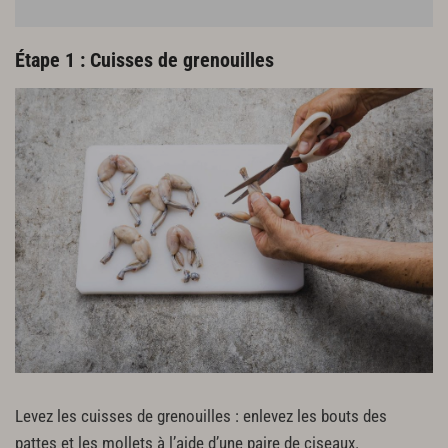
Dressage et finitions
2 cl d’huile de navette
Étape 1 : Cuisses de grenouilles
40 g de purée d’ail
2 c. à c. de curry vert en poudre
30 g de farine
50 g de graisse de canard
40 g de beurre
Sel fin
Gros sel
Poivre du moulin
Levez les cuisses de grenouilles : enlevez les bouts des
pattes et les mollets à l’aide d’une paire de ciseaux.