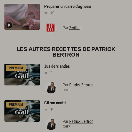
Préparer
un
carré
d'agneau
100
Par
Zwilling
LES AUTRES RECETTES DE PATRICK
BERTRON
Jus
de
viandes
PREMIUM
11
Par
Patrick Bertron
CHEF
Citron
confit
PREMIUM
18
Par
Patrick Bertron
CHEF