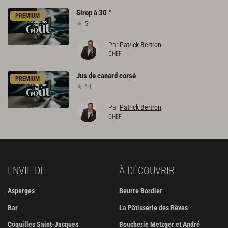
Sirop
à
30
°
PREMIUM
5
Par
Patrick Bertron
CHEF
Jus
de
canard
corsé
PREMIUM
14
Par
Patrick Bertron
CHEF
ENVIE DE
À DÉCOUVRIR
Asperges
Beurre Bordier
Bar
La Pâtisserie des Rêves
Coquilles Saint-Jacques
Boucherie Metzger et André