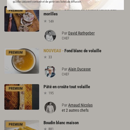
qu’elles peuvent contenir et de gérer ses listes de diffusion.
Ballotine de volaille farcie aux
PREMIUM
morilles
149
Par
David Rathgeber
CHEF
Fond
blanc
de
volaille
PREMIUM
33
Par
Alain Ducasse
CHEF
Pâté
en
croûte
tout
volaille
PREMIUM
195
Par
Arnaud Nicolas
et 2 autres chefs
Boudin
blanc
maison
PREMIUM
881