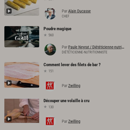
Par
Alain Ducasse
CHEF
Poudre
magique
560
Par
Paule Neyrat / Diététicienne-nutritionniste
DIÉTÉTICIENNE-NUTRITIONNISTE
Comment
lever
des
filets
de
bar
?
151
Par
Zwilling
Découper
une
volaille
à
cru
130
Par
Zwilling