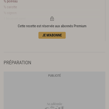
½ poireau
½ carotte
½ oignon
1 bouquet garni
Cette recette est réservée aux abonnés Premium
JE M'ABONNE
PRÉPARATION