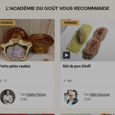
L'ACADÉMIE DU GOÛT VOUS RECOMMANDE
PREMIUM
PREMIUM
Petits
pâtés
vaudois
Rôti
de
porc
Orloff
72
446
Par
Fabien Pairon
Par
Alain Ducasse
CHEF
CHEF