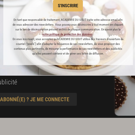
es
S'INSCRIRE
préférés
En tant que responsable de traitement, ACADEMIE DU GOUT traite votre adresse email afin
de vous adresser des newsletters. Vous pouvez vous désinscrire à tout moment en cliquant
s
sur le lien de désinscription présent en bas de chaque communication. En savoir plus la
notre politique de protection des données
.
t pâtisserie
En vous inscrivant, vous acceptez qu'ACADEMIE DU GOUT utilise des traceurs d’ouverture de
courriel (“pixels”) afin d’adapter la fréquence de ses newsletters, de vous proposer des
contenus plus pertinents, de mesurer la performance de ses newsletters et des publicités
qu’elles peuvent contenir et de gérer ses listes de diffusion.
ine
blicité
 ABONNÉ(E) ? JE ME CONNECTE