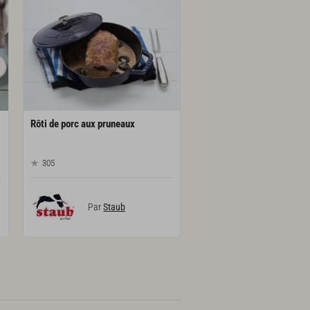
Rôti
de
porc
aux
pruneaux
305
Par
Staub