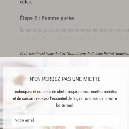
côtes.
Étape 2 : Pomme purée
Éplucher, laver et couper les pommes de terre en gros qua
un petit
rondeau
d’eau froide. Saler au gros sel et cuire à
30 minutes.
Cette recette est issue du livre "Grand Livre de Cuisine Bistrot" publié
Cette recette est réservée aux abonnés Premium
N’EN PERDEZ PAS UNE MIETTE
Techniques et conseils de chefs, inspirations, recettes inédites
et de saison : recevez l’essentiel de la gastronomie, dans votre
ABONNEMENT PREMIUM
boîte mail.
 ENFIN ACCESSIBLE !