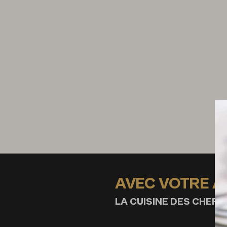
50 g d’oignon
10 cl de vin blanc
8 cl de jus de veau
10 g de moutarde
20 g de beurre
50 g de cornichons
poivre du moulin
fleur de sel
AVEC VOTRE 
LA CUISINE DES CHEFS,