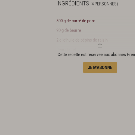
INGRÉDIENTS
(4 PERSONNES)
800 g de carré de porc
20 g de beurre
2 cl d’huile de pépins de raisin
fleur de sel
Cette recette est réservée aux abonnés Pr
poivre du moulin
JE M'ABONNE
Pomme purée
1 kg de pommes de terre bintje
40 cl de lait
50 g de beurre
noix de muscade
gros sel
Sauce charcutière