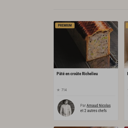
PREMIUM
Pâté
en
croûte
Richelieu
714
Par
Arnaud Nicolas
et 2 autres chefs