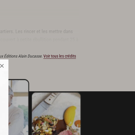
rtiers. Les rincer et les mettre dans
 couvert à petite ébullition pendant 25 à
 aux Éditions Alain Ducasse.
Voir tous les crédits
×