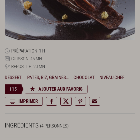
PRÉPARATION
1 H
CUISSON
45 MN
REPOS
1 H
20 MN
DESSERT
PÂTES, RIZ, GRAINES…
CHOCOLAT
NIVEAU CHEF
115
AJOUTER AUX FAVORIS
IMPRIMER
INGRÉDIENTS
(4 PERSONNES)