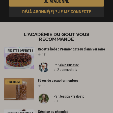
JE M'ABONNE
DÉJÀ ABONNÉ(E) ? JE ME CONNECTE
L'ACADÉMIE DU GOÛT VOUS
RECOMMANDE
Recette
bébé
:
Premier
gâteau
d’anniversaire
RECETTE OFFERTE !
131
Par
Alain Ducasse
et 2 autres chefs
Fèves
de
cacao
fermentées
PREMIUM
13
Par
Jessica Préalpato
CHEF
Génoise
au
chocolat