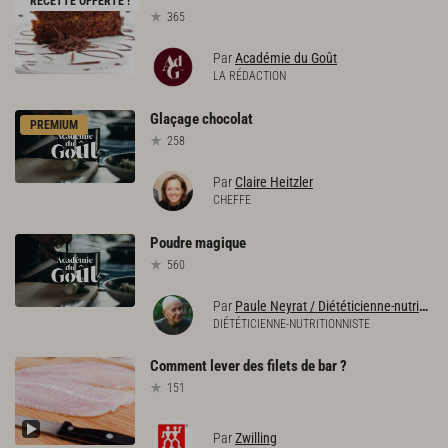
RECETTE OFFERTE !
365
Par
Académie du Goût
LA RÉDACTION
Glaçage
chocolat
PREMIUM
258
Par
Claire Heitzler
CHEFFE
Poudre
magique
560
Par
Paule Neyrat / Diététicienne-nutritionniste
DIÉTÉTICIENNE-NUTRITIONNISTE
Comment
lever
des
filets
de
bar
?
151
Par
Zwilling