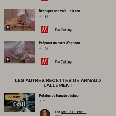
Découper
une
volaille
à
cru
130
Par
Zwilling
Préparer
un
carré
d'agneau
100
Par
Zwilling
LES AUTRES RECETTES DE ARNAUD
LALLEMENT
Pétales
de
tomate
séchée
PREMIUM
20
Par
Arnaud Lallement