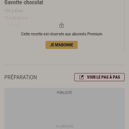
Gavotte chocolat
135 g d’eau
12 g de beurre
1 g de sel
25 g de sucre glace
Cette recette est réservée aux abonnés Premium
12 g de farine
JE M'ABONNE
5 g de cacao en poudre
30 g de blanc d’œuf
Huile de pépins de raisin
Noix de macadamia caramélisées
PRÉPARATION
VOIR LE PAS À PAS
50 g de noix de macadamia
25 g de sucre semoule
5 g d’eau
Mousse château de la Muire
60 g de lait
310 g de crème liquide
25 g de jaune d’œuf (1 gros jaune)