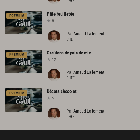
CHEF
Pâte
feuilletée
PREMIUM
8
Par
Arnaud Lallement
CHEF
Croûtons
de
pain
de
mie
PREMIUM
12
Par
Arnaud Lallement
CHEF
Décors
chocolat
PREMIUM
5
Par
Arnaud Lallement
CHEF