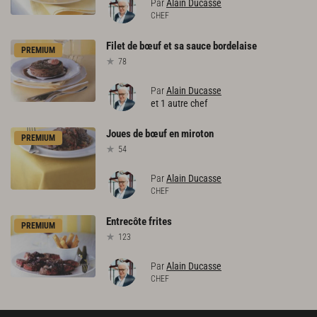
Par
Alain Ducasse
CHEF
Filet
de
bœuf
et
sa
sauce
bordelaise
PREMIUM
78
Par
Alain Ducasse
et 1 autre chef
Joues
de
bœuf
en
miroton
PREMIUM
54
Par
Alain Ducasse
CHEF
Entrecôte
frites
PREMIUM
123
Par
Alain Ducasse
CHEF