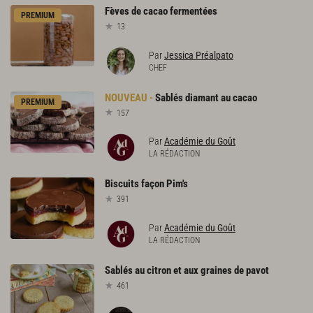
Fèves
de
cacao
fermentées
PREMIUM
13
Par
Jessica Préalpato
CHEF
Sablés
diamant
au
cacao
PREMIUM
157
Par
Académie du Goût
LA RÉDACTION
Biscuits
façon
Pim's
391
Par
Académie du Goût
LA RÉDACTION
Sablés
au
citron
et
aux
graines
de
pavot
461