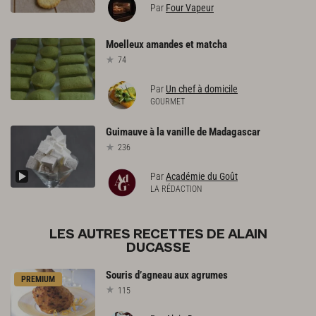
Par
Four Vapeur
Moelleux
amandes
et
matcha
74
Par
Un chef à domicile
GOURMET
Guimauve
à
la
vanille
de
Madagascar
236
Par
Académie du Goût
LA RÉDACTION
LES AUTRES RECETTES DE ALAIN
DUCASSE
Souris
d’agneau
aux
agrumes
PREMIUM
115