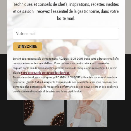
Techniques et conseils de chefs, inspirations, recettes inédites
et de saison : recevez l’essentiel de la gastronomie, dans votre
boîte mail.
S'INSCRIRE
En tant que responsable de traitement, ACADEMIE DU GOUT traite votre adresse email afin
de vous adresser des newsletters. Vous pouvez vous désinscrire à tout moment en
cliquant sur le lien de désinscription présent en bas de chaque communication. En savoir
plus la
notre politique de protection des données
.
En vous inscrivant, vous acceptez qu'ACADEMIE DU GOUT utilise des traceurs d’ouverture
de courriel (“pixels”) afin d’adapter la fréquence de ses newsletters, de vous proposer des
contenus plus pertinents, de mesurer la performance de ses newsletters et des publicités
qu’elles peuvent contenir et de gérer ses listes de diffusion.