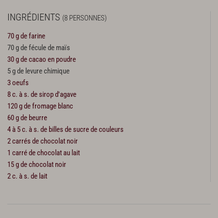
INGRÉDIENTS
(8 PERSONNES)
70 g de farine
70 g de fécule de maïs
30 g de cacao en poudre
5 g de levure chimique
3 oeufs
8 c. à s. de sirop d'agave
120 g de fromage blanc
60 g de beurre
4 à 5 c. à s. de billes de sucre de couleurs
2 carrés de chocolat noir
1 carré de chocolat au lait
15 g de chocolat noir
2 c. à s. de lait