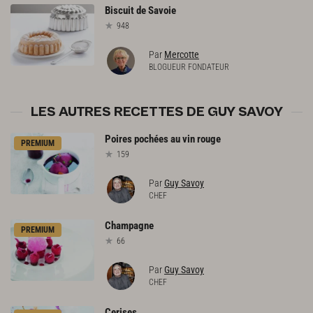
Biscuit
de
Savoie
948
Par
Mercotte
BLOGUEUR FONDATEUR
LES AUTRES RECETTES DE GUY SAVOY
Poires
pochées
au
vin
rouge
PREMIUM
159
Par
Guy Savoy
CHEF
Champagne
PREMIUM
66
Par
Guy Savoy
CHEF
Cerises