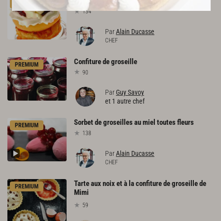
Pêche
Melba
PREMIUM
134
Par
Alain Ducasse
CHEF
Confiture
de
groseille
PREMIUM
90
Par
Guy Savoy
et 1 autre chef
Sorbet
de
groseilles
au
miel
toutes
fleurs
PREMIUM
138
Par
Alain Ducasse
CHEF
Tarte aux noix et à la confiture de groseille de
PREMIUM
Mimi
59