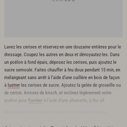
Lavez les cerises et réservez-en une douzaine entières pour le
dressage. Coupez les autres en deux et dénoyautez-les. Dans
un poêlon à fond épais, déposez les cerises, puis ajoutez le
sucre semoule. Faites chauffer à feu doux pendant 15 min, en
mélangeant sans arrêt à l’aide d’une cuillère en bois de façon
à
lustrer
les cerises de sucre. Ajoutez la gelée de groseille ou
de cerise. Arrosez de kirsch, et inclinez légèrement votre
poêlon pour
flamber
à l’aide d’une allumette, à feu vif.
Répartissez les cerises jubilées dans 6 petites coupes.
Ajoutez 2 cerises restées entières sur le dessus.