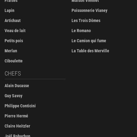
Fraises
Maison Viennet
Lapin
Poissonnerie Vianey
Artichaut
Les Trois Dômes
Veau de lait
Le Romano
Petits pois
Le Camion qui fume
Merlan
La Table des Merville
Ciboulette
CHEFS
Alain Ducasse
Guy Savoy
Philippe Conticini
Pierre Hermé
Claire Heitzler
Joël Robuchon