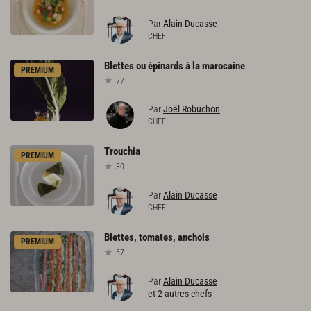
Par
Alain Ducasse
CHEF
Blettes
ou
épinards
à
la
marocaine
PREMIUM
77
Par
Joël Robuchon
CHEF
Trouchia
PREMIUM
30
Par
Alain Ducasse
CHEF
Blettes,
tomates,
anchois
PREMIUM
57
Par
Alain Ducasse
et 2 autres chefs