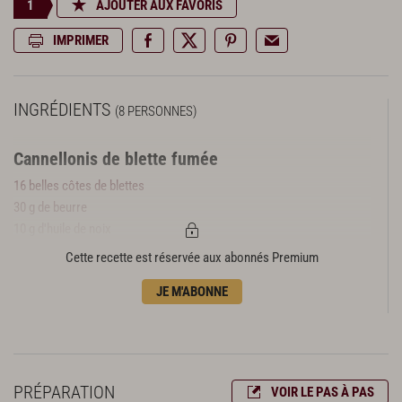
1
AJOUTER AUX FAVORIS
IMPRIMER
INGRÉDIENTS
(8 PERSONNES)
Cannellonis de blette fumée
16 belles côtes de blettes
30 g de beurre
10 g d'huile de noix
2 g de mahlab moulu
Cette recette est réservée aux abonnés Premium
6 g de fleur de sel
JE M'ABONNE
Mousseline d'oignons nouveaux
800 g d'oignons nouveaux
60 g de beurre
1 branche de thym citron
PRÉPARATION
VOIR LE PAS À PAS
40 g de réduction de jus de pommes