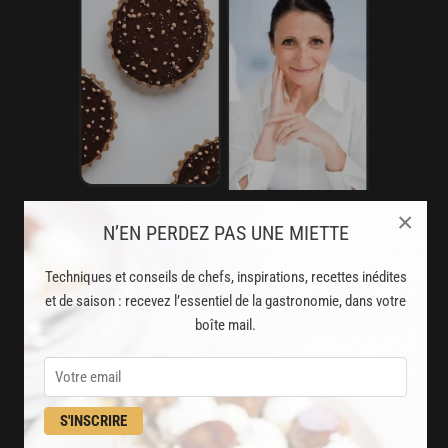
×
N’EN PERDEZ PAS UNE MIETTE
AVEC VOTRE ABONNEMENT
PREMIUM
Techniques et conseils de chefs, inspirations, recettes inédites
LA CUISINE DES CHEFS, ENFIN ACCESSIBLE !
et de saison : recevez l’essentiel de la gastronomie, dans votre
boîte mail.
8000
recettes exclusives
partagées par vos chefs préférés
S'INSCRIRE
2000
vidéos de recettes