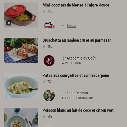
Mini-cocottes
de
blettes
à
l'aigre-douce
130
Par
Staub
Bruschetta
au
jambon
cru
et
au
parmesan
480
Par
Académie du Goût
LA RÉDACTION
Pâtes
aux
courgettes
et
au
mascarpone
724
Par
Edda Onorato
BLOGUEUR FONDATEUR
Poisson
blanc
au
lait
de
coco
et
citron
vert
508