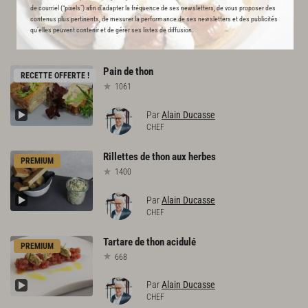
de courriel (“pixels”) afin d’adapter la fréquence de ses newsletters, de vous proposer des
contenus plus pertinents, de mesurer la performance de ses newsletters et des publicités
L'ACADÉMIE DU GOÛT VOUS
qu’elles peuvent contenir et de gérer ses listes de diffusion.
RECOMMANDE
Pain
de
thon
RECETTE OFFERTE !
1061
Par
Alain Ducasse
CHEF
Rillettes
de
thon
aux
herbes
PREMIUM
1400
Par
Alain Ducasse
CHEF
Tartare
de
thon
acidulé
PREMIUM
668
Par
Alain Ducasse
CHEF