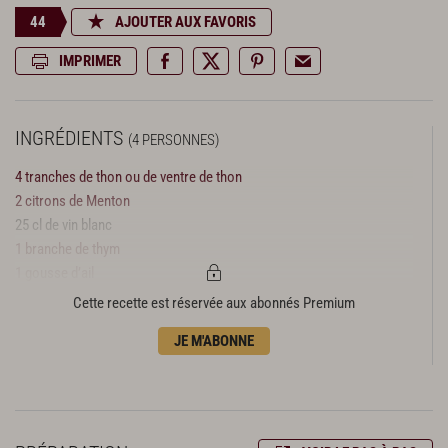
44
AJOUTER AUX FAVORIS
IMPRIMER
INGRÉDIENTS
(4 PERSONNES)
4 tranches de thon ou de ventre de thon
2 citrons de Menton
25 cl de vin blanc
1 branche de thym
1 gousse d’ail
1,5 l d’eau
Cette recette est réservée aux abonnés Premium
huile d’olive
JE M'ABONNE
sel