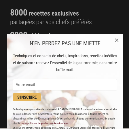
8000
recettes exclusives
partagées par vos chefs préférés
2000
vidéos de recettes
×
N’EN PERDEZ PAS UNE MIETTE
et techniques de cuisine et pâtisserie
Techniques et conseils de chefs, inspirations, recettes inédites
Des nouveautés
et de saison : recevez l’essentiel de la gastronomie, dans votre
disponibles chaque semaine
boîte mail.
Stop pub
un service garanti sans publicité
S'INSCRIRE
JE M'ABONNE
En tant que responsable de traitement, ACADEMIE DU GOUT traite votre adresse email afin
de vous adresser des newsletters. Vous pouvez vous désinscrire à tout moment en
DÉJÀ ABONNÉ(E) ? JE ME CONNECTE
cliquant sur le lien de désinscription présent en bas de chaque communication. En savoir
plus la
notre politique de protection des données
.
En vous inscrivant, vous acceptez qu'ACADEMIE DU GOUT utilise des traceurs d’ouverture