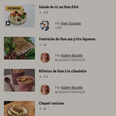
Salade
de
riz
au
thon
d’été
PREMIUM
478
Par
Alain Ducasse
CHEF
Ventrèche
de
thon
aux
p’tits
légumes
44
Par
Audrey Bourdin
BLOGUEUR FONDATEUR
Rillettes
de
thon
à
la
ciboulette
319
Par
Audrey Bourdin
BLOGUEUR FONDATEUR
Chapati
tunisien
95