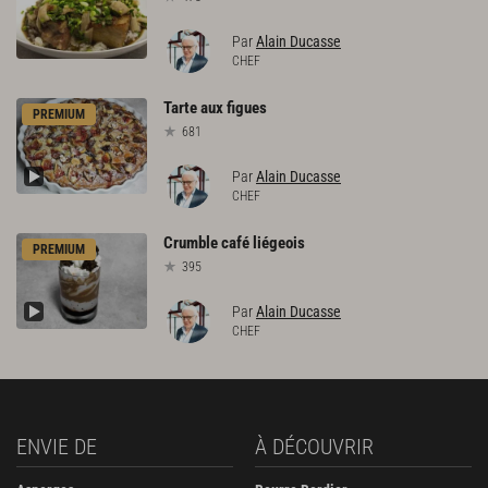
Par
Alain Ducasse
CHEF
Tarte
aux
figues
PREMIUM
681
Par
Alain Ducasse
CHEF
Crumble
café
liégeois
PREMIUM
395
Par
Alain Ducasse
CHEF
ENVIE DE
À DÉCOUVRIR