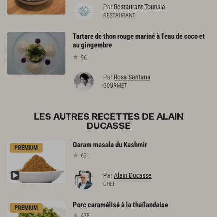
Par
Restaurant Tounsia
RESTAURANT
Tartare de thon rouge mariné à l'eau de coco et
au gingembre
96
Par
Rosa Santana
GOURMET
LES AUTRES RECETTES DE ALAIN
DUCASSE
Garam
masala
du
Kashmir
PREMIUM
63
Par
Alain Ducasse
CHEF
Porc
caramélisé
à
la
thaïlandaise
PREMIUM
478