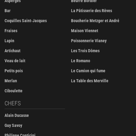
Asperges
Beurre Bordier
Bar
La Pâtisserie des Rêves
Coquilles Saint-Jacques
Boucherie Metzger et André
Fraises
Maison Viennet
Lapin
Poissonnerie Vianey
Artichaut
Les Trois Dômes
Veau de lait
Le Romano
Petits pois
Le Camion qui fume
Merlan
La Table des Merville
Ciboulette
CHEFS
Alain Ducasse
Guy Savoy
Philippe Conticini