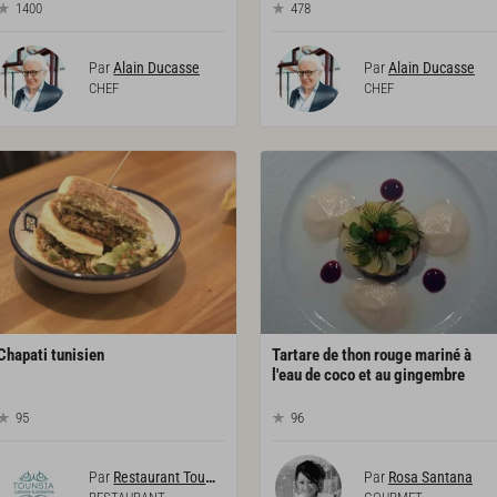
1400
478
Par
Alain Ducasse
Par
Alain Ducasse
CHEF
CHEF
Chapati
tunisien
Tartare de thon rouge mariné à
l'eau de coco et au gingembre
95
96
Par
Restaurant Tounsia
Par
Rosa Santana