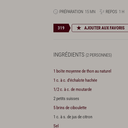
PRÉPARATION
15 MN
REPOS
1 H
319
AJOUTER AUX FAVORIS
INGRÉDIENTS
(2 PERSONNES)
1 boîte moyenne de thon au naturel
1 c. à c. d’échalote hachée
1/2 c. à c. de moutarde
2 petits suisses
5 brins de ciboulette
1 c. à s. de jus de citron
Sel