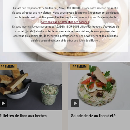
 ABONNÉ(E) ? JE ME CONNECTE
En tant que responsable de traitement, ACADEMIE DU GOUT traite votre adresse email afin
de vous adresser des newsletters. Vous pouvez vous désinscrire à tout moment en cliquant
sur le lien de désinscription présent en bas de chaque communication. En savoir plus la
notre politique de protection des données
.
En vous inscrivant, vous acceptez qu'ACADEMIE DU GOUT utilise des traceurs d’ouverture de
courriel (“pixels”) afin d’adapter la fréquence de ses newsletters, de vous proposer des
contenus plus pertinents, de mesurer la performance de ses newsletters et des publicités
qu’elles peuvent contenir et de gérer ses listes de diffusion.
L'ACADÉMIE DU GOÛT VOUS RECOMMANDE
PREMIUM
PREMIUM
Rillettes
de
thon
aux
herbes
Salade
de
riz
au
thon
d’été