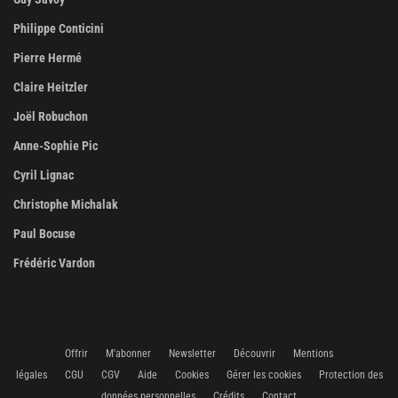
Philippe Conticini
Pierre Hermé
Claire Heitzler
Joël Robuchon
Anne-Sophie Pic
Cyril Lignac
Christophe Michalak
Paul Bocuse
Frédéric Vardon
Offrir
M'abonner
Newsletter
Découvrir
Mentions
légales
CGU
CGV
Aide
Cookies
Gérer les cookies
Protection des
données personnelles
Crédits
Contact