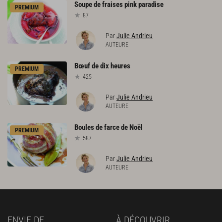
Soupe
de
fraises
pink
paradise
PREMIUM
87
Par
Julie Andrieu
AUTEURE
Bœuf
de
dix
heures
PREMIUM
425
Par
Julie Andrieu
AUTEURE
Boules
de
farce
de
Noël
PREMIUM
587
Par
Julie Andrieu
AUTEURE
ENVIE DE
À DÉCOUVRIR