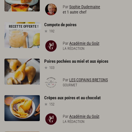
Par
Sophie Dudemaine
et 1 autre chef
Compote
de
poires
RECETTE OFFERTE !
192
Par
Académie du Goût
LA RÉDACTION
Poires
pochées
au
miel
et
aux
épices
103
Par
LES COPAINS BRETONS
GOURMET
Crêpes
aux
poires
et
au
chocolat
152
Par
Académie du Goût
LA RÉDACTION