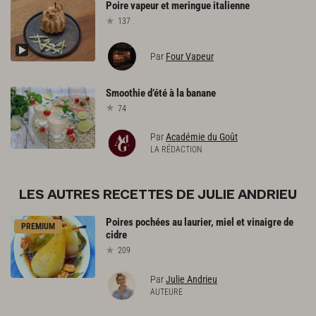
Poire
vapeur
et
meringue
italienne
137
Par
Four Vapeur
Smoothie
d’été
à
la
banane
74
Par
Académie du Goût
LA RÉDACTION
LES AUTRES RECETTES DE JULIE ANDRIEU
Poires
pochées
au
laurier,
miel
et
vinaigre
de
PREMIUM
cidre
209
Par
Julie Andrieu
AUTEURE