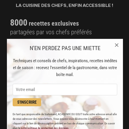
LA CUISINE DES CHEFS, ENFIN ACCESSIBLE !
8000
recettes exclusives
partagées par vos chefs préférés
2000
×
vidéos de recettes
N’EN PERDEZ PAS UNE MIETTE
et techniques de cuisine et pâtisserie
Techniques et conseils de chefs, inspirations, recettes inédites
Des nouveautés
et de saison : recevez l’essentiel de la gastronomie, dans votre
boîte mail.
disponibles chaque semaine
Stop pub
un service garanti sans publicité
S'INSCRIRE
JE M'ABONNE
En tant que responsable de traitement, ACADEMIE DU GOUT traite votre adresse email afin
de vous adresser des newsletters. Vous pouvez vous désinscrire à tout moment en
cliquant sur le lien de désinscription présent en bas de chaque communication. En savoir
DÉJÀ ABONNÉ(E) ? JE ME CONNECTE
plus la
notre politique de protection des données
.