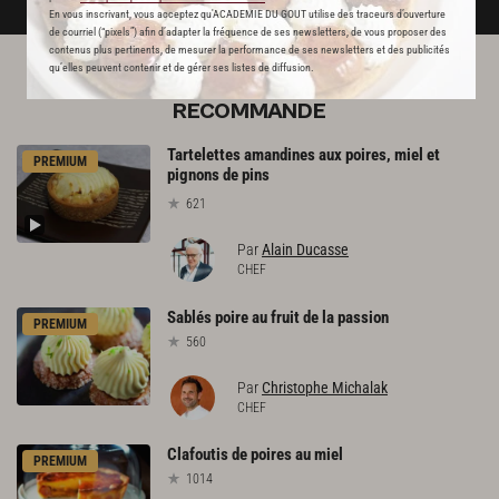
En vous inscrivant, vous acceptez qu'ACADEMIE DU GOUT utilise des traceurs d’ouverture
de courriel (“pixels”) afin d’adapter la fréquence de ses newsletters, de vous proposer des
contenus plus pertinents, de mesurer la performance de ses newsletters et des publicités
qu’elles peuvent contenir et de gérer ses listes de diffusion.
L'ACADÉMIE DU GOÛT VOUS
RECOMMANDE
Tartelettes amandines aux poires, miel et
PREMIUM
pignons de pins
621
Par
Alain Ducasse
CHEF
Sablés
poire
au
fruit
de
la
passion
PREMIUM
560
Par
Christophe Michalak
CHEF
Clafoutis
de
poires
au
miel
PREMIUM
1014