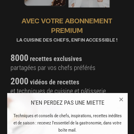
AVEC VOTRE ABONNEMENT
PREMIUM
LA CUISINE DES CHEFS, ENFIN ACCESSIBLE !
8000
recettes exclusives
partagées par vos chefs préférés
2000
vidéos de recettes
et techniques de cuisine et pâtisserie
×
N’EN PERDEZ PAS UNE MIETTE
Des nouveautés
disponibles chaque semaine
Techniques et conseils de chefs, inspirations, recettes inédites
et de saison : recevez l’essentiel de la gastronomie, dans votre
Stop pub
boîte mail.