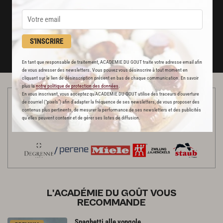
un service garanti sans publicité
JE M'ABONNE
S'INSCRIRE
DÉJÀ ABONNÉ(E) ? JE ME CONNECTE
En tant que responsable de traitement, ACADEMIE DU GOUT traite votre adresse email afin
de vous adresser des newsletters. Vous pouvez vous désinscrire à tout moment en
cliquant sur le lien de désinscription présent en bas de chaque communication. En savoir
plus la
notre politique de protection des données
.
En vous inscrivant, vous acceptez qu'ACADEMIE DU GOUT utilise des traceurs d’ouverture
Cette vidéo a été réalisée dans une cuisine habillée par nos
de courriel (“pixels”) afin d’adapter la fréquence de ses newsletters, de vous proposer des
contenus plus pertinents, de mesurer la performance de ses newsletters et des publicités
partenaires
qu’elles peuvent contenir et de gérer ses listes de diffusion.
L'ACADÉMIE DU GOÛT VOUS
RECOMMANDE
Spaghetti
alle
vongole