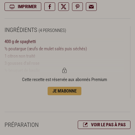
IMPRIMER
INGRÉDIENTS
(4 PERSONNES)
400 g de spaghetti
½ poutargue (œufs de mulet salés puis séchés)
1 citron non traité
3 gousses d'ail rose
½ bouquet de basilic
Piment d’Espelette
Cette recette est réservée aux abonnés Premium
Huile d’olive
JE M'ABONNE
Poivre du moulin
PRÉPARATION
VOIR LE PAS À PAS