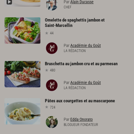
Par
Alain Ducasse
CHEF
Omelette de spaghettis jambon et
Saint-Marcellin
44
Par
Académie du Goût
LA RÉDACTION
Bruschetta
au
jambon
cru
et
au
parmesan
480
Par
Académie du Goût
LA RÉDACTION
Pâtes
aux
courgettes
et
au
mascarpone
724
Par
Edda Onorato
BLOGUEUR FONDATEUR