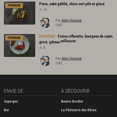
Poire,
saké
gélifié,
shiso
vert
pilé
et
glacé
PREMIUM
32
Par
Alain Ducasse
CHEF
Fraise ciflorette, bourgeon de sapin
PREMIUM
millasson
givré, gâteau
8
Par
Alain Ducasse
CHEF
ENVIE DE
À DÉCOUVRIR
Asperges
Beurre Bordier
Bar
La Pâtisserie des Rêves