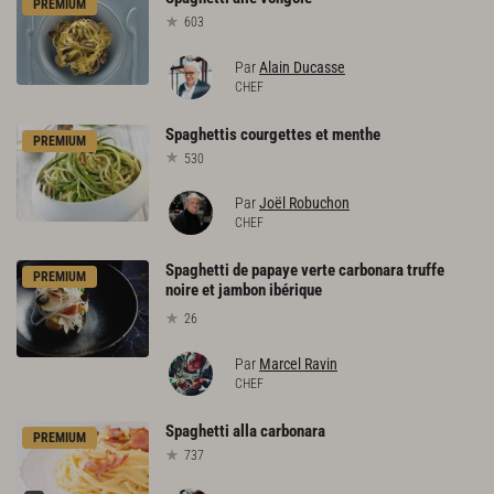
PREMIUM
603
Par
Alain Ducasse
CHEF
Spaghettis
courgettes
et
menthe
PREMIUM
530
Par
Joël Robuchon
CHEF
Spaghetti de papaye verte carbonara truffe
PREMIUM
noire et jambon ibérique
26
Par
Marcel Ravin
CHEF
Spaghetti
alla
carbonara
PREMIUM
737