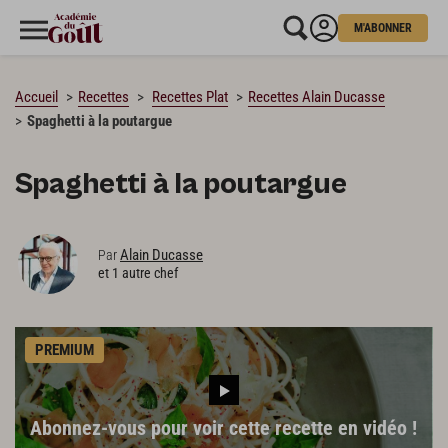
M'ABONNER
CHARGEMENT…
Accueil
Recettes
Recettes Plat
Recettes Alain Ducasse
Spaghetti à la poutargue
Spaghetti à la poutargue
Alain Ducasse
Par
et 1 autre chef
PREMIUM
Abonnez-vous pour voir cette recette en vidéo !