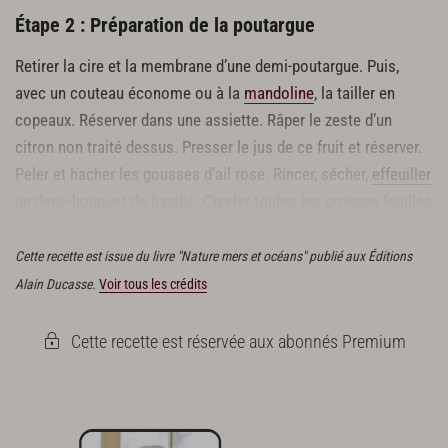
Étape 2 : Préparation de la poutargue
Retirer la cire et la membrane d’une demi-poutargue. Puis,
avec un couteau économe ou à la
mandoline
, la tailler en
copeaux. Réserver dans une assiette. Râper le zeste d’un
citron non traité dessus. Presser le jus de ce fruit et réserver.
Peler et hacher les gousses d’ail rose. Rincer, sécher,
effeuiller
un demi-bouquet de basilic.
Ciseler
toutes les grosses feuilles
et garder les petites entières. Réserver.
Cette recette est issue du livre "Nature mers et océans" publié aux Éditions
Alain Ducasse.
Voir tous les crédits
Cette recette est réservée aux abonnés Premium