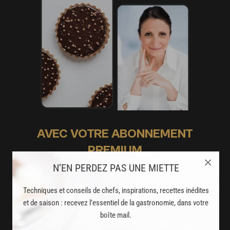
AVEC VOTRE ABONNEMENT
PREMIUM
×
N’EN PERDEZ PAS UNE MIETTE
LA CUISINE DES CHEFS, ENFIN ACCESSIBLE !
Techniques et conseils de chefs, inspirations, recettes inédites
8000
recettes exclusives
et de saison : recevez l’essentiel de la gastronomie, dans votre
partagées par vos chefs préférés
boîte mail.