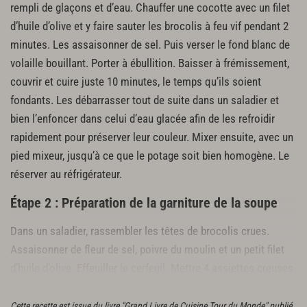
rempli de glaçons et d’eau. Chauffer une cocotte avec un filet
d’huile d’olive et y faire sauter les brocolis à feu vif pendant 2
minutes. Les assaisonner de sel. Puis verser le fond blanc de
volaille bouillant. Porter à ébullition. Baisser à frémissement,
couvrir et cuire juste 10 minutes, le temps qu’ils soient
fondants. Les débarrasser tout de suite dans un saladier et
bien l’enfoncer dans celui d’eau glacée afin de les refroidir
rapidement pour préserver leur couleur. Mixer ensuite, avec un
pied mixeur, jusqu’à ce que le potage soit bien homogène. Le
réserver au réfrigérateur.
Étape 2 : Préparation de la garniture de la soupe
Dans un saladier, rassembler les têtes de brocolis crues.
Assaisonner de fleur de sel, poivre du moulin et un petit filet
d’huile d’olive.
Effeuiller
le cerfeuil. Mettre 4 assiettes creuses
à refroidir au congélateur.
Cette recette est issue du livre "Grand Livre de Cuisine Tour du Monde" publié