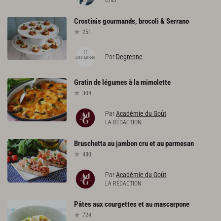
CHEF
Crostinis
gourmands,
brocoli
&
Serrano
251
Par
Degrenne
Gratin
de
légumes
à
la
mimolette
304
Par
Académie du Goût
LA RÉDACTION
Bruschetta
au
jambon
cru
et
au
parmesan
480
Par
Académie du Goût
LA RÉDACTION
Pâtes
aux
courgettes
et
au
mascarpone
724