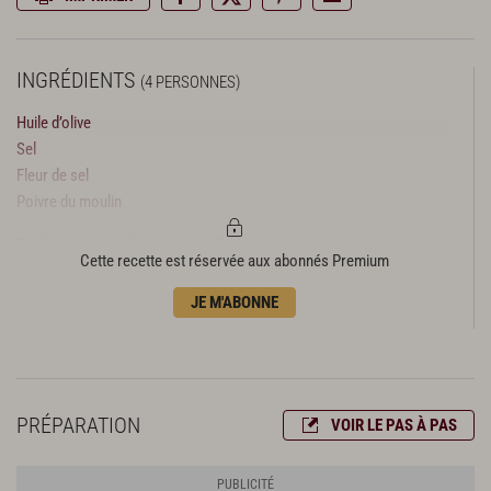
INGRÉDIENTS
(4 PERSONNES)
Huile d’olive
Sel
Fleur de sel
Poivre du moulin
Préparation des brocolis
Cette recette est réservée aux abonnés Premium
3 beaux brocolis
JE M'ABONNE
80 cl de fond blanc de volaille
Préparation de la garniture de la soupe
1/4 de botte de cerfeuil
Les têtes réservées de brocoli
PRÉPARATION
VOIR LE PAS À PAS
Finition et présentation
1 pot de faisselle de brebis