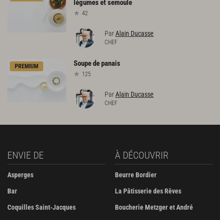
légumes
et
semoule
42
Par
Alain Ducasse
CHEF
Soupe
de
panais
PREMIUM
125
Par
Alain Ducasse
CHEF
ENVIE DE
À DÉCOUVRIR
Asperges
Beurre Bordier
Bar
La Pâtisserie des Rêves
Coquilles Saint-Jacques
Boucherie Metzger et André