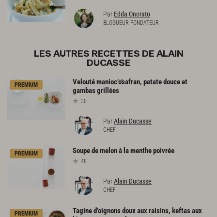
Par
Edda Onorato
BLOGUEUR FONDATEUR
LES AUTRES RECETTES DE ALAIN
DUCASSE
Velouté
manioc’o’safran,
patate
douce
et
PREMIUM
gambas
grillées
30
Par
Alain Ducasse
CHEF
Soupe
de
melon
à
la
menthe
poivrée
PREMIUM
48
Par
Alain Ducasse
CHEF
Tagine
d’oignons
doux
aux
raisins,
keftas
aux
PREMIUM