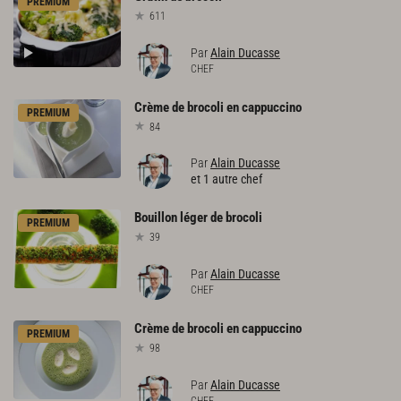
PREMIUM
611
Par
Alain Ducasse
CHEF
Crème
de
brocoli
en
cappuccino
PREMIUM
84
Par
Alain Ducasse
et 1 autre chef
Bouillon
léger
de
brocoli
PREMIUM
39
Par
Alain Ducasse
CHEF
Crème
de
brocoli
en
cappuccino
PREMIUM
98
Par
Alain Ducasse