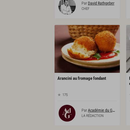
Par
David Rathgeber
CHEF
Arancini
au
fromage
fondant
175
Par
Académie du Goût
LA RÉDACTION