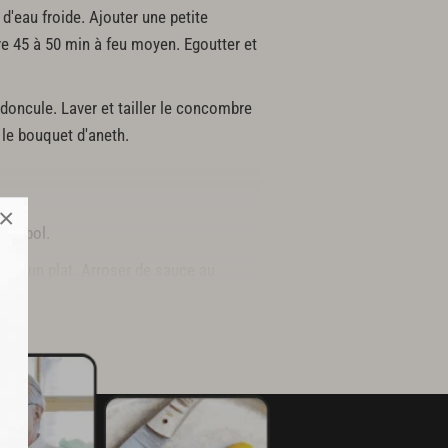
 d'eau froide. Ajouter une petite
ire 45 à 50 min à feu moyen. Egoutter et
édoncule. Laver et tailler le concombre
le bouquet d'aneth.
×
 un bol.
ans un plat. Arroser de sauce au