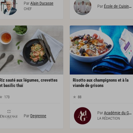
Par
Alain Ducasse
Par
École de Cuisine Alain Ducasse
CHEF
Riz sauté aux légumes, crevettes
Risotto aux champignons et à la
et basilic thaï
viande de grisons
173
88
Par
Académie du Goût
Par
Degrenne
LA RÉDACTION