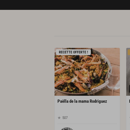
RECETTE OFFERTE !
Paëlla
de
la
mama
Rodriguez
507