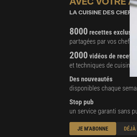
AVEC VOTRE 
LA CUISINE DES CHEFS,
8000
recettes exclusiv
partagées par vos chefs 
2000
vidéos de recette
et techniques de cuisine e
Des nouveautés
disponibles chaque sema
Stop pub
un service garanti sans pu
JE M'ABONNE
DÉJÀ