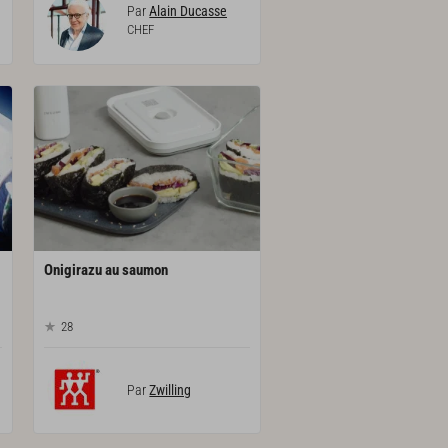
Par
Alain Ducasse
CHEF
Onigirazu
au
saumon
28
Par
Zwilling