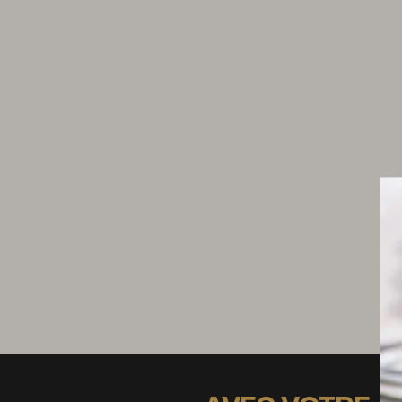
200 g de yaourt fermier
5 cuillères à soupe d'huile de noix
4 cuillères à soupe de miel
1 pincée de poivre
1 pincée de fleur de sel