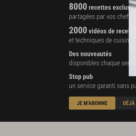
8000
recettes exclusiv
Oursins
partagées par vos chefs 
15 oursins
2000
vidéos de recette
Dressage et finitions
et techniques de cuisine e
Citron noir en poudre
Des nouveautés
disponibles chaque sema
Stop pub
un service garanti sans pu
JE M'ABONNE
DÉJÀ