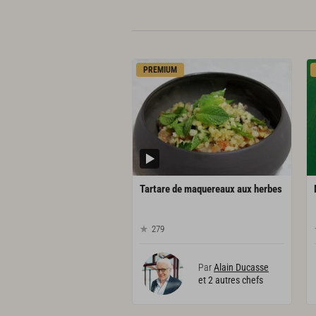
PREMIUM
Tartare
de
maquereaux
aux
herbes
279
Par
Alain Ducasse
et 2 autres chefs