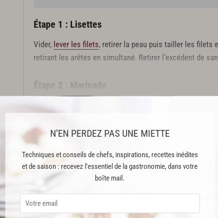
Étape 1 : Lisettes
Vider,
lever les filets
, retirer la peau puis tailler les file
retirant les arêtes en simultané. Retirer l’excédent de sa
Étape 2 : Marinade
Mélanger tous les éléments en mettant le citron au der
Cette recette est réservée aux abonnés Premium
N’EN PERDEZ PAS UNE MIETTE
Techniques et conseils de chefs, inspirations, recettes inédites
et de saison : recevez l’essentiel de la gastronomie, dans votre
ABONNEMENT PREMIUM
boîte mail.
 ENFIN ACCESSIBLE !