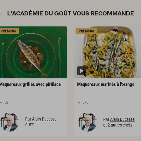
L'ACADÉMIE DU GOÛT VOUS RECOMMANDE
PREMIUM
PREMIUM
Maquereaux
grillés
avec
piriñaca
Maquereaux
marinés
à
l'orange
32
375
Par
Alain Ducasse
Par
Alain Ducasse
CHEF
et 2 autres chefs