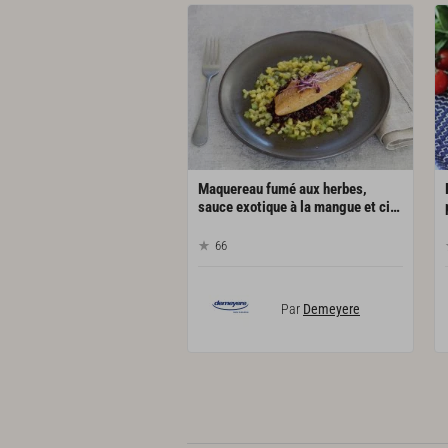
Maquereau fumé aux herbes,
sauce exotique à la mangue et citron vert
66
Par
Demeyere