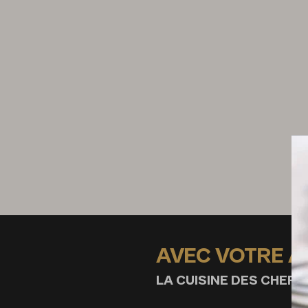
2 têtes de homards
200 g de crème
200 g de lait entier
4 échalotes
9 cl de vin blanc sec
20 g de beurre
100 g de biscotte
100 g de jus d'oursin
50 g de langue d'oursin
Poireaux
AVEC VOTRE 
2 poireaux
2 cl d'huile d'olive
LA CUISINE DES CHEFS,
Sel