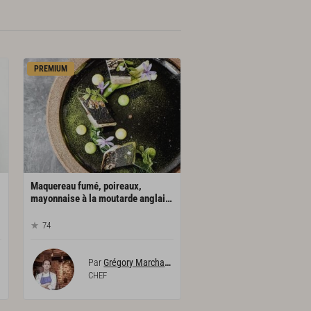
PREMIUM
Maquereau fumé, poireaux,
mayonnaise à la moutarde anglaise et livèche
74
Par
Grégory Marchand
CHEF