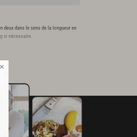
ts en deux dans le sens de la longueur en
ng si nécessaire.
×
nier moment.