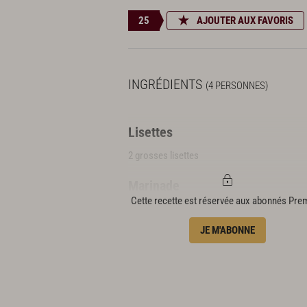
25
AJOUTER AUX FAVORIS
INGRÉDIENTS
(4 PERSONNES)
Lisettes
2 grosses lisettes
Marinade
Cette recette est réservée aux abonnés Pr
3 c. à s. de sauce soja
JE M'ABONNE
1 c. à s. de sauce d'huîtres
3 c. à s. de vinaigre de bonite
1 c. à s. de citron
Velouté de biscotte