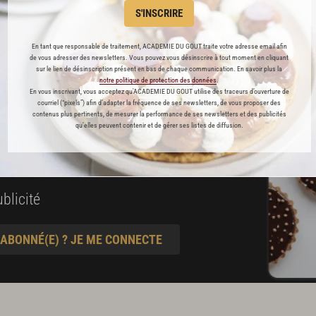
S'INSCRIRE
es
préférés
En tant que responsable de traitement, ACADEMIE DU GOUT traite votre adresse email afin
de vous adresser des newsletters. Vous pouvez vous désinscrire à tout moment en cliquant
s
sur le lien de désinscription présent en bas de chaque communication. En savoir plus la
notre politique de protection des données
.
t pâtisserie
En vous inscrivant, vous acceptez qu'ACADEMIE DU GOUT utilise des traceurs d’ouverture de
courriel (“pixels”) afin d’adapter la fréquence de ses newsletters, de vous proposer des
contenus plus pertinents, de mesurer la performance de ses newsletters et des publicités
qu’elles peuvent contenir et de gérer ses listes de diffusion.
ine
blicité
 ABONNÉ(E) ? JE ME CONNECTE