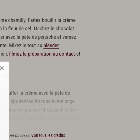
ème chantilly. Faites bouillir la crème
 la fleur de sel. Hachez le chocolat.
er avec la pâte de pistache et versez
nte. Mixez le tout au
blender
idir,
filmez la préparation au contact
et
×
 chauffer la crème avec la pâte de
tine, ajoutez-les lorsque le mélange
u, ajoutez les jaunes. Mixez au blender
ir, filmez la préparation au contact et
ions Alain Ducasse.
Voir tous les crédits