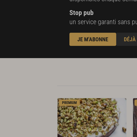
Stop pub
un service garanti sans pu
JE M'ABONNE
DÉJÀ
PREMIUM