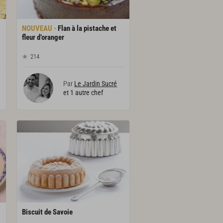
Flan à la pistache et
fleur d’oranger
214
Par
Le Jardin Sucré
et 1 autre chef
Biscuit
de
Savoie