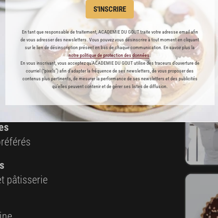
S'INSCRIRE
Cette recette est réservée aux abonnés Premium
En tant que responsable de traitement, ACADEMIE DU GOUT traite votre adresse email afin
de vous adresser des newsletters. Vous pouvez vous désinscrire à tout moment en cliquant
sur le lien de désinscription présent en bas de chaque communication. En savoir plus la
notre politique de protection des données
.
En vous inscrivant, vous acceptez qu'ACADEMIE DU GOUT utilise des traceurs d’ouverture de
courriel (“pixels”) afin d’adapter la fréquence de ses newsletters, de vous proposer des
ABONNEMENT PREMIUM
contenus plus pertinents, de mesurer la performance de ses newsletters et des publicités
qu’elles peuvent contenir et de gérer ses listes de diffusion.
 ENFIN ACCESSIBLE !
es
 138)
préférés
s
t pâtisserie
ine