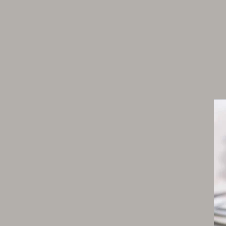
30 g de sucre semoule
1 g de pectine X58
50 g de jaunes d’œufs
Biscuit trocadéro pistache
55 g de sucre glace
25 g de poudre de pistache
8 g de fécule de pomme de terre
30 g de poudre d’amande blanche
80 g de blancs d’œufs
20 g de sucre semoule
5 g de jaune d’œuf
15 g de pâte de pistache
40 g de beurre + 0 g pour le moule