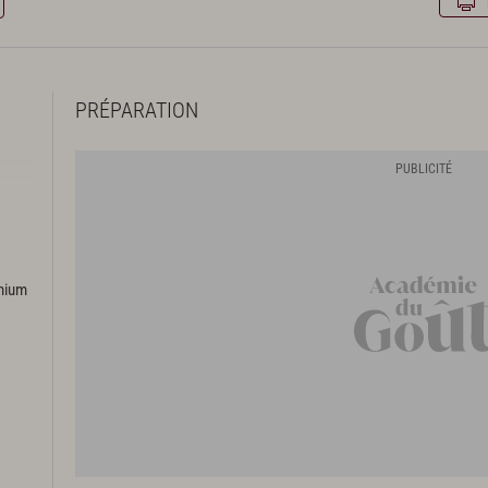
PRÉPARATION
 35 %
emium