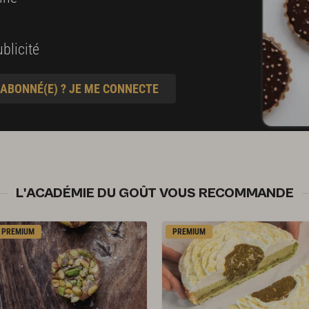
blicité
 ABONNÉ(E) ? JE ME CONNECTE
L'ACADÉMIE DU GOÛT VOUS RECOMMANDE
PREMIUM
PREMIUM