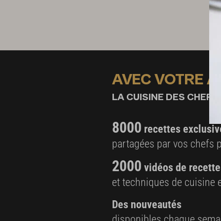
Confit griotte
225 g de griottes surgelées
45 g de purée de framboise
4 g de pectine NH
25 g de sucre semoule
AVEC VOTRE 
Dressage
LA CUISINE DES CHEFS,
Un peu de croustillant sans gluten (voir p. 94)
Quelques griottes surgelées
8000
recettes exclusiv
4 pincées de pistaches caramélisées (voir p.
partagées par vos chefs 
Un peu de zeste de citron vert
2000
vidéos de recette
et techniques de cuisine e
Des nouveautés
disponibles chaque sema