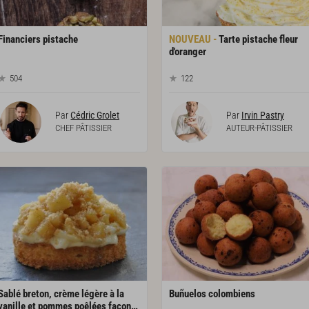
Financiers
pistache
Tarte pistache fleur
d'oranger
504
122
Par
Cédric Grolet
Par
Irvin Pastry
CHEF PÂTISSIER
AUTEUR-PÂTISSIER
Sablé breton, crème légère à la
Buñuelos
colombiens
vanille et pommes poêlées façon tartelette