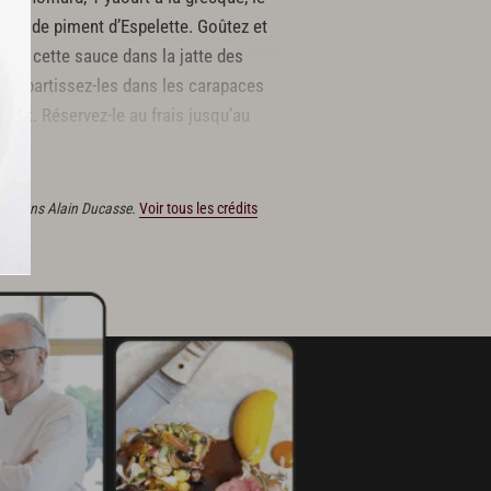
incée de piment d’Espelette. Goûtez et
rsez cette sauce dans la jatte des
 répartissez-les dans les carapaces
lat. Réservez-le au frais jusqu’au
 Éditions Alain Ducasse.
Voir tous les crédits