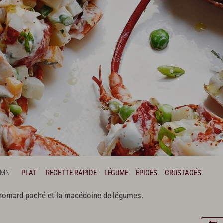
 MN
PLAT
RECETTE RAPIDE
LÉGUME
ÉPICES
CRUSTACÉS
e homard poché et la macédoine de légumes.