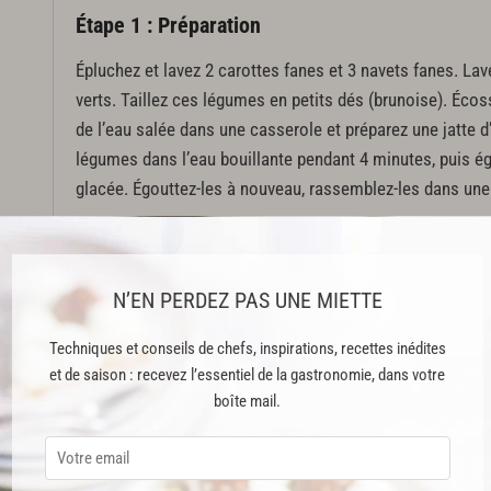
Étape 1 : Préparation
Épluchez et lavez 2 carottes fanes et 3 navets fanes. Lav
verts. Taillez ces légumes en petits dés (brunoise). Écos
de l’eau salée dans une casserole et préparez une jatte d
légumes dans l’eau bouillante pendant 4 minutes, puis ég
glacée. Égouttez-les à nouveau, rassemblez-les dans une j
Dans un faitout, versez 3 litres d’eau et 2 verres de vin b
faites bouillir. Plongez-y 1 homard de 600 g (breton de p
cuisez-le pendant 5 minutes à partir de la reprise de l’ébul
N’EN PERDEZ PAS UNE MIETTE
Sortez-le et, dès qu’il n’est plus brûlant, décortiquez sa
Techniques et conseils de chefs, inspirations, recettes inédites
la queue, retirez le boyau noir. Dans la tête, éliminez la 
et de saison : recevez l’essentiel de la gastronomie, dans votre
Coupez les carapaces de la tête et de la queue en deux da
boîte mail.
les.
Taillez les chairs en morceaux. Ajoutez-les dans la jatte 
2 cébettes et déposez-les dans un bol. Ajoutez-y le corai