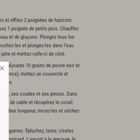
ez et effilez 2 poignées de haricots
sez 1 poignée de petits pois. Chauffez
’eau et de glaçons. Plongez tous les
outtez-les et plongez-les dans l’eau
atte et mettez celle-ci de côté.
lanc. Ajoutez 10 grains de poivre noir et
×
référence), mettez un couvercle et
lition.
 queue, ses coudes et ses pinces. Dans
poche de sable et récupérez le corail.
ns leur longueur, rincez-les et séchez-
de légumes. Épluchez, lavez, ciselez
l du homard, 1 yaourt à la grecque, le