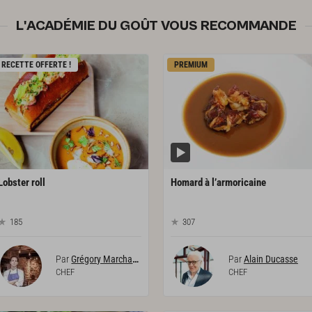
L'ACADÉMIE DU GOÛT VOUS RECOMMANDE
RECETTE OFFERTE !
PREMIUM
Lobster
roll
Homard
à
l’armoricaine
185
307
Par
Grégory Marchand
Par
Alain Ducasse
CHEF
CHEF