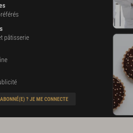
es
préférés
s
t pâtisserie
ine
blicité
 ABONNÉ(E) ? JE ME CONNECTE