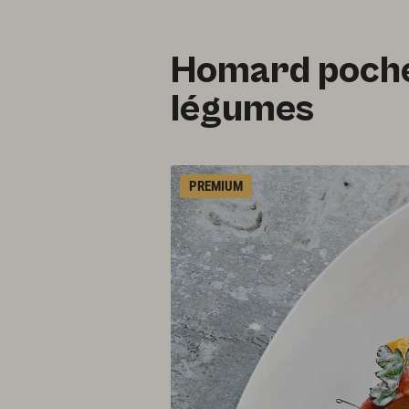
Homard poché
légumes
PREMIUM