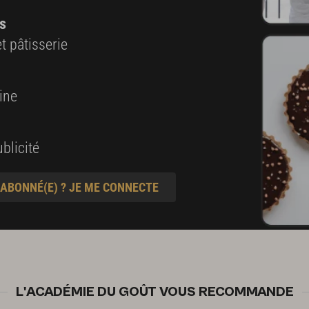
s
t pâtisserie
ine
blicité
 ABONNÉ(E) ? JE ME CONNECTE
L'ACADÉMIE DU GOÛT VOUS RECOMMANDE