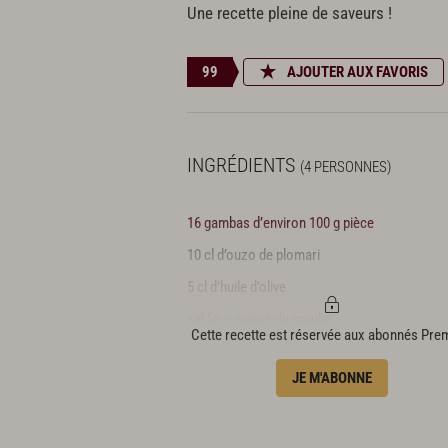
Une recette pleine de saveurs !
99
AJOUTER AUX FAVORIS
INGRÉDIENTS
(4 PERSONNES)
16 gambas d’environ 100 g pièce
10 cl d’ouzo de plomari
5 cl d’huile d’olive
sel fin – poivre du moulin
Cette recette est réservée aux abonnés Pr
Fenouil confit
JE M'ABONNE
4 bulbes de fenouil
5 cl d’huile d’olive