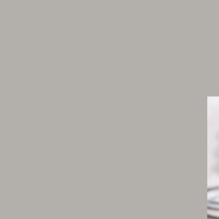
1 pincée de graines de fenouil
385 g de bouillon de légumes à la grecque
sel fin – poivre du moulin
Purée de fenouil
400 g de fenouil émincé
150 g de beurre
1 gousse d’ail pelée et dégermée
2 pincée de graines de fenouil
2 anis étoilés
300 g de bouillon de légumes à la grecque
1 c. à s. d’ouzo de plomari
5 cl d’huile d’olive
sel – poivre du moulin