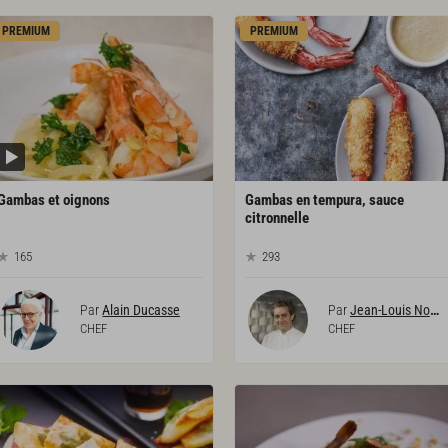
PREMIUM
PREMIUM
Gambas
et
oignons
Gambas en tempura, sauce
citronnelle
165
293
Par
Alain Ducasse
Par
Jean-Louis Nomicos
CHEF
CHEF