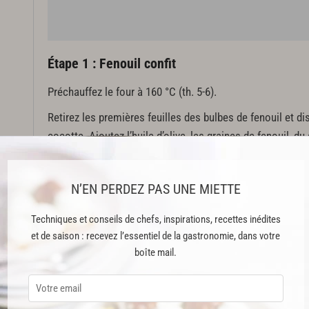
Étape 1 : Fenouil confit
Préchauffez le four à 160 °C (th. 5-6).
Retirez les premières feuilles des bulbes de fenouil et di
cocotte. Ajoutez l’huile d’olive, les graines de fenouil, du 
à la grecque
. Couvrez avec une feuille de papier cuisson
Ajoutez le couvercle, portez à ébullition et enfournez pour
N’EN PERDEZ PAS UNE MIETTE
laissez refroidir dans le jus de cuisson.
Techniques et conseils de chefs, inspirations, recettes inédites
Étape 2 : Purée de fenouil
et de saison : recevez l’essentiel de la gastronomie, dans votre
boîte mail.
Faites
suer
le fenouil avec de l’huile d’olive dans une ca
faire évaporer l’eau de végétation. Placez les épices dans 
la casserole. Ajoutez-y le beurre et la gousse d’ail. Fait