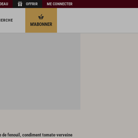
ADEAU
OFFRIR
ME CONNECTER
HERCHE
M'ABONNER
e de fenouil, condiment tomate-verveine