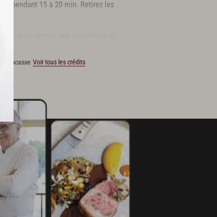
oux pendant 15 à 20 min. Retirez les
 min pour obtenir une purée lisse et
ain Ducasse.
Voir tous les crédits