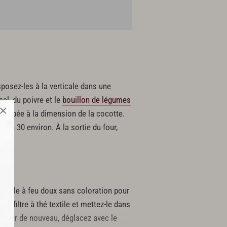
sposez-les à la verticale dans une
sel, du poivre et le
bouillon de légumes
×
 coupée à la dimension de la cocotte.
 1 h 30 environ. À la sortie du four,
sserole à feu doux sans coloration pour
un filtre à thé textile et mettez-le dans
es suer de nouveau, déglacez avec le