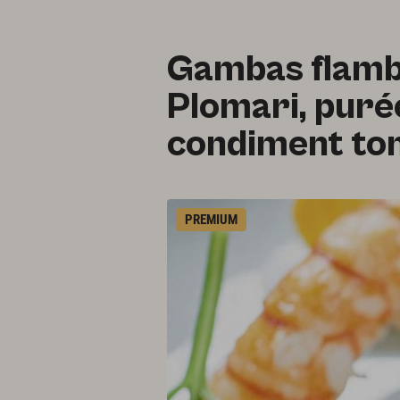
Gambas flambé
Plomari, purée
condiment to
PREMIUM