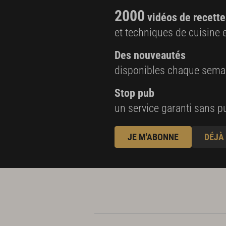
50 g de beurre
2000
vidéos de recette
5 cl d’huile d’olive
et techniques de cuisine e
1 gousse d’ail pelée, dégermée et émincée
Des nouveautés
disponibles chaque sema
Stop pub
un service garanti sans pu
JE M'ABONNE
DÉJÀ