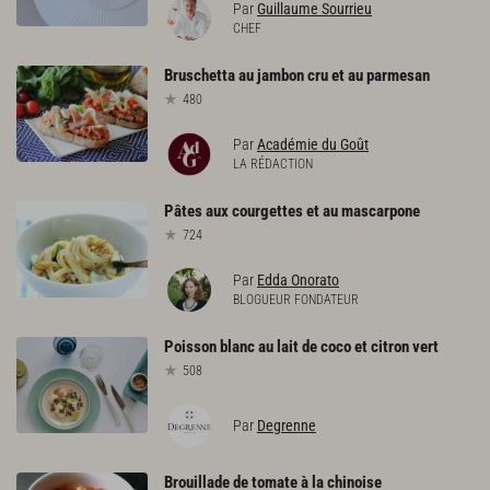
Par
Guillaume Sourrieu
CHEF
Bruschetta
au
jambon
cru
et
au
parmesan
480
Par
Académie du Goût
LA RÉDACTION
Pâtes
aux
courgettes
et
au
mascarpone
724
Par
Edda Onorato
BLOGUEUR FONDATEUR
Poisson
blanc
au
lait
de
coco
et
citron
vert
508
Par
Degrenne
Brouillade
de
tomate
à
la
chinoise