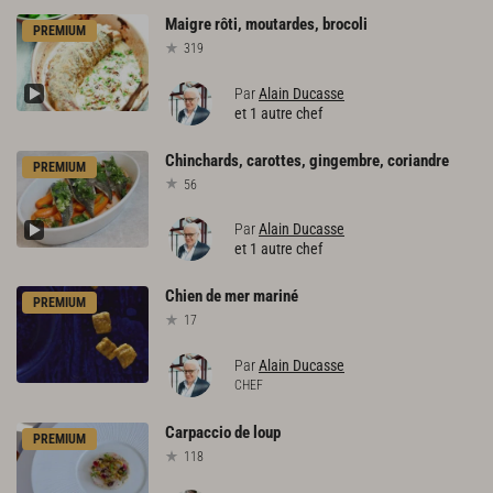
Maigre
rôti,
moutardes,
brocoli
PREMIUM
319
Par
Alain Ducasse
et 1 autre chef
Chinchards,
carottes,
gingembre,
coriandre
PREMIUM
56
Par
Alain Ducasse
et 1 autre chef
Chien
de
mer
mariné
PREMIUM
17
Par
Alain Ducasse
CHEF
Carpaccio
de
loup
PREMIUM
118