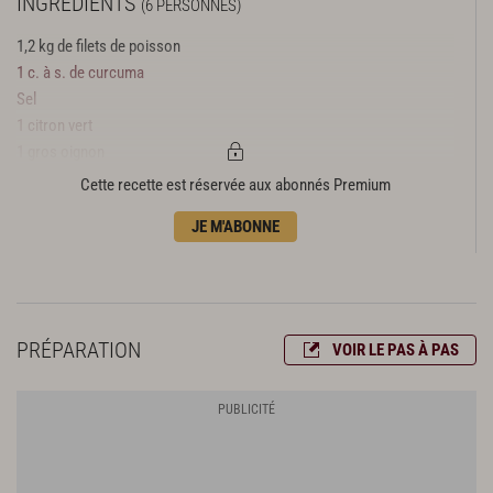
INGRÉDIENTS
(6 PERSONNES)
1,2 kg de filets de poisson
1 c. à s. de curcuma
Sel
1 citron vert
1 gros oignon
1 belle tomate
Cette recette est réservée aux abonnés Premium
8 piments verts
JE M'ABONNE
2 morceaux de gingembre de 3 cm
5 gousses d'ail
1 boîte de 50 cl de lait de coco
4 c. à s. d'huile
10 feuilles de cari (facultatif)
PRÉPARATION
VOIR LE PAS À PAS
3 grains de poivre
2 clous de girofle
4 gousses de cardamome