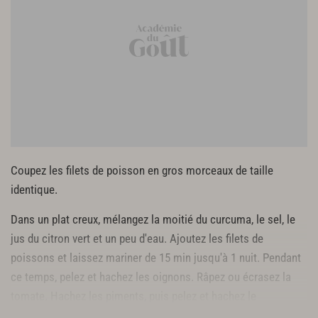
Coupez les filets de poisson en gros morceaux de taille
identique.
Dans un plat creux, mélangez la moitié du curcuma, le sel, le
jus du citron vert et un peu d'eau. Ajoutez les filets de
poissons et laissez mariner de 15 min jusqu'à 1 nuit. Pendant
ce temps, pelez et hachez les oignons. Râpez ou écrasez la
tomate. Hachez les piments, puis pelez et hachez le
gingembre et l'ail.