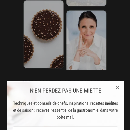
AVEC VOTRE ABONNEMENT
×
N’EN PERDEZ PAS UNE MIETTE
PREMIUM
LA CUISINE DES CHEFS, ENFIN ACCESSIBLE !
Techniques et conseils de chefs, inspirations, recettes inédites
et de saison : recevez l’essentiel de la gastronomie, dans votre
8000
boîte mail.
recettes exclusives
partagées par vos chefs préférés