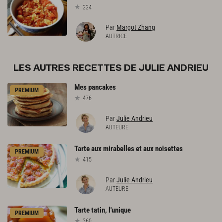
334
Par
Margot Zhang
AUTRICE
LES AUTRES RECETTES DE JULIE ANDRIEU
Mes
pancakes
PREMIUM
476
Par
Julie Andrieu
AUTEURE
Tarte
aux
mirabelles
et
aux
noisettes
PREMIUM
415
Par
Julie Andrieu
AUTEURE
Tarte
tatin,
l'unique
PREMIUM
360