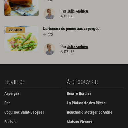
Par
Julie Andrieu
AUTEURE
Carbonara
de
penne
aux
asperges
PREMIUM
232
Par
Julie Andrieu
AUTEURE
ENVIE DE
À DÉCOUVRIR
Asperges
Beurre Bordier
Bar
La Pâtisserie des Rêves
Coquilles Saint-Jacques
Boucherie Metzger et André
Fraises
Maison Viennet