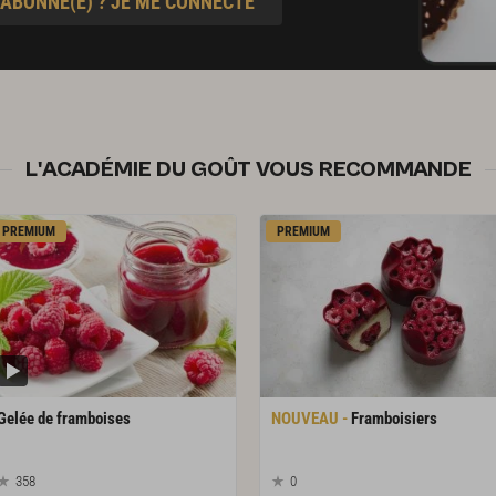
 ABONNÉ(E) ? JE ME CONNECTE
L'ACADÉMIE DU GOÛT VOUS RECOMMANDE
PREMIUM
PREMIUM
Gelée
de
framboises
Framboisiers
358
0