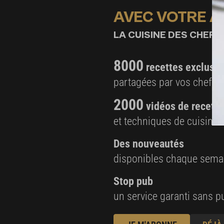
AVEC VOTRE 
Chantilly pistache
LA CUISINE DES CHEFS,
162 g de crème UHT (1)
162 g de crème UHT (2)
8000
recettes exclusiv
5 g de sirop de glucose
partagées par vos chefs 
5 g de sucre inverti
143 g de chocolat blanc Valrhona Opalys
2000
vidéos de recette
24 g de pâte de pistache
et techniques de cuisine e
Finitions
Des nouveautés
16 framboises fraîches
disponibles chaque sema
10 g de sucre glace amylacé
Stop pub
16 pistaches de Sicile
un service garanti sans pu