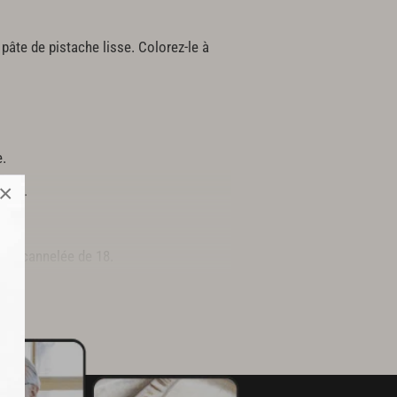
 pâte de pistache lisse. Colorez-le à
e.
×
 pâte.
ille cannelée de 18.