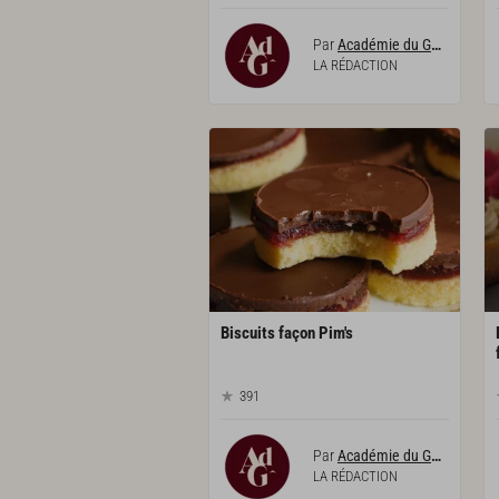
Par
Académie du Goût
LA RÉDACTION
Biscuits
façon
Pim's
391
Par
Académie du Goût
LA RÉDACTION