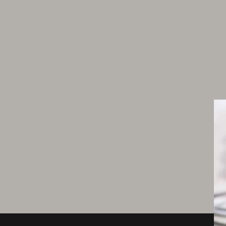
5 g de sucre
5 g de sel
111 g de beurre
247 g d’œufs entiers
136 g de farine T55
Crémeux framboise
297 g de purée de framboise
99 g de brisures de framboise
123 g de jaunes d’œufs
151 g d’œufs entiers
123 g de sucre semoule
151 g de beurre
10 g de gélatine de poisson en poudre
47 g d'eau pour gélatine