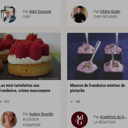
Par
Alain Ducasse
Par
Cédric Grolet
CHEF
CHEF PÂTISSIER
Les mini tartelettes aux
Mousse de framboise miettes de
framboise, crème mascarpone
pistache
425
188
Par
Audrey Bourdin
Par
Académie du Goût
BLOGUEUR
LA RÉDACTION
FONDATEUR