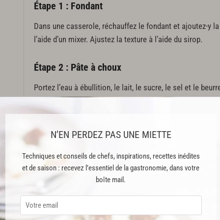
Étape 1 : Fondant
Dans une casserole, réchauffez le fondant et ajoutez-y la
l’aide d’un mixer. Ajustez la texture à l’aide du sirop.
Étape 2 : Pâte à choux
Portez l’eau à ébullition, le lait, le sucre, le sel et le beurr
Hors du feu, ajoutez la farine tamisée puis
desséche
z la
Versez les œufs battus progressivement.
N’EN PERDEZ PAS UNE MIETTE
Couchez les éclairs en bande de 11 cm à l’aide d’une dou
Techniques et conseils de chefs, inspirations, recettes inédites
Faites cuire au four à sole à 175°C pendant 47 minutes.
et de saison : recevez l’essentiel de la gastronomie, dans votre
Cette recette est réservée aux abonnés Premium
boîte mail.