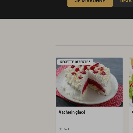
JE M'ABONNE
DÉJÀ
RECETTE OFFERTE !
Vacherin
glacé
621