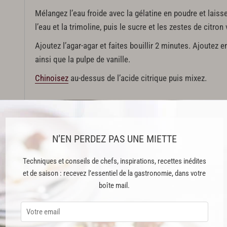
Mélangez l’eau froide avec la gélatine en poudre et laisse
l’eau et la trimoline, puis le sucre et les zestes de citron 
Ajoutez l’agar-agar et faites bouillir 2 minutes. Ajoutez 
ainsi que la pulpe de vanille.
Chinoisez
au-dessus de l’acide citrique puis mixez.
Étape 2 : Gelée passion yuzu
Mélangez l’eau froide avec la gélatine poudre et laissez p
N’EN PERDEZ PAS UNE MIETTE
Mélangez le sucre et la maïzena, ajoutez au liquide puis
Techniques et conseils de chefs, inspirations, recettes inédites
Ajoutez ensuite le mélange de gélatine et mixez le tout.
et de saison : recevez l’essentiel de la gastronomie, dans votre
Cette recette est réservée aux abonnés Premium
boîte mail.