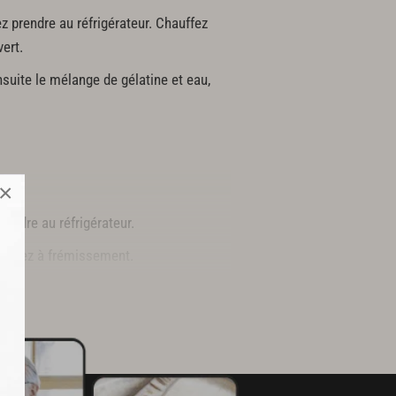
z prendre au réfrigérateur. Chauffez
vert.
ensuite le mélange de gélatine et eau,
×
rendre au réfrigérateur.
 portez à frémissement.