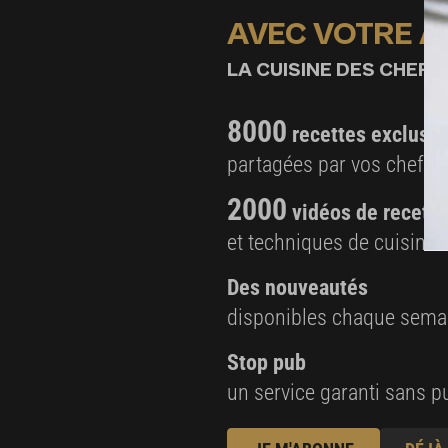
AVEC VOTRE 
22 g d'eau pour gélatine
4 g de vanille gousse
LA CUISINE DES CHEFS,
Montage
8000
recettes exclusiv
Citron vert (environ 5)
partagées par vos chefs 
Fruits secs caramélisés
2000
vidéos de recette
et techniques de cuisine e
Des nouveautés
disponibles chaque sema
Stop pub
un service garanti sans pu