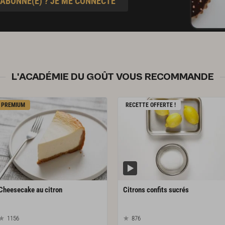
 ABONNÉ(E) ? JE ME CONNECTE
L'ACADÉMIE DU GOÛT VOUS RECOMMANDE
PREMIUM
RECETTE OFFERTE !
Cheesecake
au
citron
Citrons
confits
sucrés
1156
876