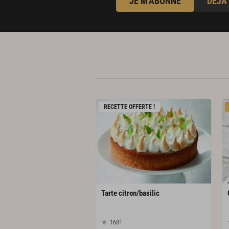
JE M'ABONNE
DÉJÀ
RECETTE OFFERTE !
Tarte
citron/basilic
1681