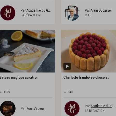
Par
Académie du Goût
Par
Alain Ducasse
LA RÉDACTION
CHEF
Gâteau
magique
au
citron
Charlotte
framboise-chocolat
1199
543
Par
Académie du Goût
Par
Four Vapeur
LA RÉDACTION