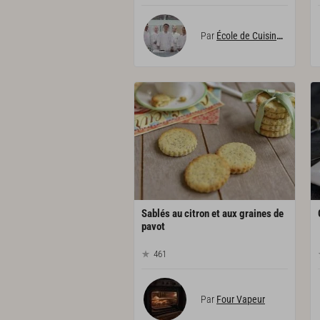
Par
École de Cuisine Alain Ducasse
Sablés au citron et aux graines de
pavot
461
Par
Four Vapeur