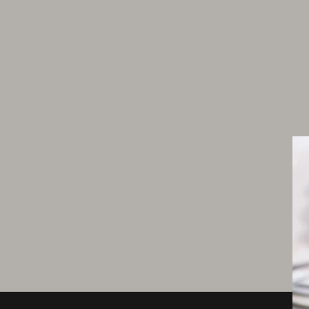
34 g de purée de passion
12 g de jus de yuzu
17 g d'eau
10 g de sucre semoule
3 g de maïzena
1 g de gélatine de poisson en poudre
5 g d'eau pour gélatine
Crème prise citron
50 g de crème UHT
155 g de lait entier
93 g de sucre semoule
8 g de zestes de citron jaune
93 g de jus de citron jaune frais
5 g de gélatine de poisson en poudre