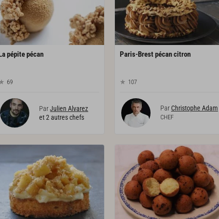
La
pépite
pécan
Paris-Brest
pécan
citron
69
107
Par
Christophe Adam
Par
Julien Alvarez
et 2 autres chefs
CHEF