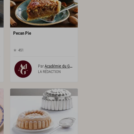
Pecan
Pie
451
Par
Académie du Goût
LA RÉDACTION