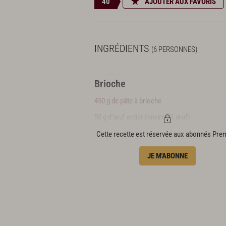
40
AJOUTER AUX FAVORIS
INGRÉDIENTS
(6 PERSONNES)
Brioche
450 g de pâte à brioche
50 g d’œuf entier (environ 1 œuf)
Cette recette est réservée aux abonnés Pr
Noix de pécan sablées
JE M'ABONNE
150 g de noix de pécan
70 g de sucre semoule
4 cl d’eau
Crème pécan