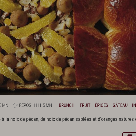
5 MN
REPOS
11 H
5 MN
BRUNCH
FRUIT
ÉPICES
GÂTEAU
I
la noix de pécan, de noix de pécan sablées et d'oranges natures e