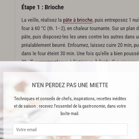
Étape 1 : Brioche
La veille, réalisez la
pâte à brioche
, puis entreposez 1 nui
four à 60 °C (th. 1–2), en chaleur tournante. Sur un plan d
pâte, puis disposez-les les unes contre les autres dans 
préalablement beurré. Enfournez, laissez cuire 20 min, pui
dans le four éteint 30 min. Une fois qu’elle a bien poussé
(th. 7) avec une plaque à l’intérieur. À l’aide d’un pinceau
Enfournez la brioche sur la plaque chaude, abaissez la tem
cuire 30 min.
N’EN PERDEZ PAS UNE MIETTE
Étape 2 : Noix de pécan sablées
Techniques et conseils de chefs, inspirations, recettes inédites
et de saison : recevez l’essentiel de la gastronomie, dans votre
Préchauffez le four à 200 °C (th. 7). Mettez les noix de 
boîte mail.
les
10 min environ, jusqu’à ce qu’elles prennent une belle
casserole, mélangez le sucre et l’eau, et laissez chauffer
ajoutez les noix de pécan, puis remuez sur le feu jusqu’à 