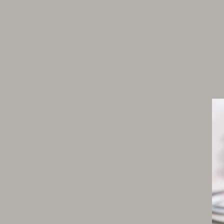
1 feuille de gélatine
40 g de jaunes d’œufs (environ 2 jaunes)
40 g de sucre semoule
20 g d’amidon de maïs
200 g de lait entier
40 g de crème liquide à 35 % de m.g.
120 g de praliné pécan
50 g de beurre doux
Montage et finitions
100 g de praliné pécan
3 oranges
20 cubes d’orange confite