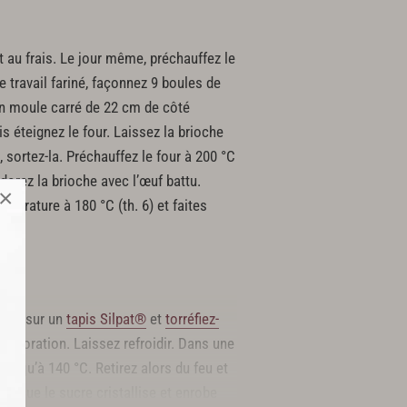
t au frais. Le jour même, préchauffez le
e travail fariné, façonnez 9 boules de
un moule carré de 22 cm de côté
s éteignez le four. Laissez la brioche
, sortez-la. Préchauffez le four à 200 °C
, dorez la brioche avec l’œuf battu.
×
pérature à 180 °C (th. 6) et faites
pécan sur un
tapis Silpat®
et
torréfiez-
 coloration. Laissez refroidir. Dans une
 jusqu’à 140 °C. Retirez alors du feu et
ce que le sucre cristallise et enrobe