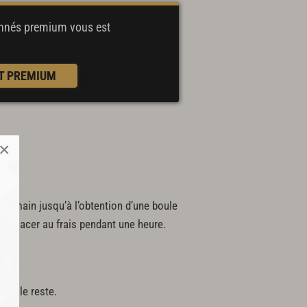
bonnés premium
vous est
T PREMIUM
×
 la main jusqu’à l’obtention d’une boule
 le placer au frais pendant une heure.
ser le reste.