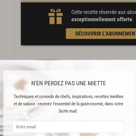
Cette recette réservée aux a
exceptionnellement offerte
.
DÉCOUVRIR L'ABONNEMEN
Étape 1 : Préparation de la pâte
Mettre le four à préchauffer à 200°C
N’EN PERDEZ PAS UNE MIETTE
Mélanger tous les ingrédients dans un saladier et pétrir à
Techniques et conseils de chefs, inspirations, recettes inédites
de pâte lisse. Couvrir le récipient d’un torchon humide et
et de saison : recevez l’essentiel de la gastronomie, dans votre
boîte mail.
Étape 2 : Préparation de la garniture
Mettre une trentaine de noix de pécan de côtés et concas