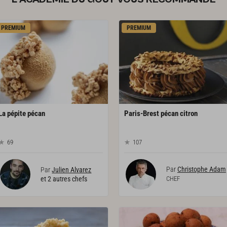
PREMIUM
PREMIUM
La
pépite
pécan
Paris-Brest
pécan
citron
69
107
Par
Christophe Adam
Par
Julien Alvarez
et 2 autres chefs
CHEF