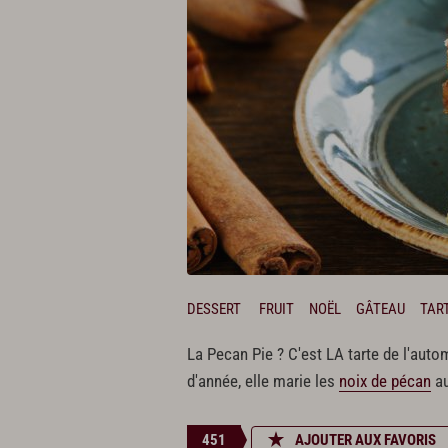
DESSERT
FRUIT
NOËL
GÂTEAU
TAR
La Pecan Pie ? C'est LA tarte de l'auto
d'année, elle marie les
noix de pécan
a
451
AJOUTER AUX FAVORIS