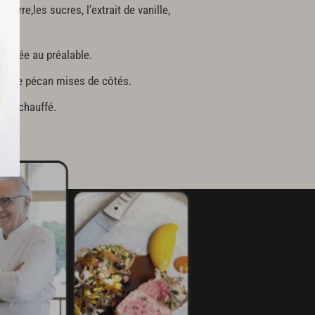
eurre,les sucres, l’extrait de vanille,
.
réparée au préalable.
noix de pécan mises de côtés.
 préchauffé.