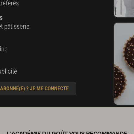
préférés
s
t pâtisserie
ine
blicité
 ABONNÉ(E) ? JE ME CONNECTE
L'ACADÉMIE DU GOÛT VOUS RECOMMANDE