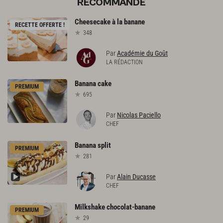
RECOMMANDE
Cheesecake
à
la
banane
RECETTE OFFERTE !
348
Par
Académie du Goût
LA RÉDACTION
Banana
cake
PREMIUM
695
Par
Nicolas Paciello
CHEF
Banana
split
PREMIUM
281
Par
Alain Ducasse
CHEF
Milkshake
chocolat-banane
PREMIUM
29