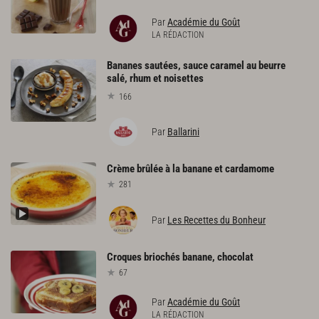
Par
Académie du Goût
LA RÉDACTION
Bananes sautées, sauce caramel au beurre
salé, rhum et noisettes
166
Par
Ballarini
Crème
brûlée
à
la
banane
et
cardamome
281
Par
Les Recettes du Bonheur
Croques
briochés
banane,
chocolat
67
Par
Académie du Goût
LA RÉDACTION