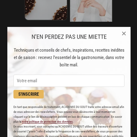
×
AVEC VOTRE ABONNEMENT
N’EN PERDEZ PAS UNE MIETTE
PREMIUM
Techniques et conseils de chefs, inspirations, recettes inédites
LA CUISINE DES CHEFS, ENFIN ACCESSIBLE !
et de saison : recevez l’essentiel de la gastronomie, dans votre
boîte mail.
8000
recettes exclusives
partagées par vos chefs préférés
S'INSCRIRE
2000
vidéos de recettes
et techniques de cuisine et pâtisserie
En tant que responsable de traitement, ACADEMIE DU GOUT traite votre adresse email afin
de vous adresser des newsletters. Vous pouvez vous désinscrire à tout moment en
cliquant sur le lien de désinscription présent en bas de chaque communication. En savoir
Des nouveautés
plus la
notre politique de protection des données
.
En vous inscrivant, vous acceptez qu'ACADEMIE DU GOUT utilise des traceurs d’ouverture
disponibles chaque semaine
de courriel (“pixels”) afin d’adapter la fréquence de ses newsletters, de vous proposer des
contenus plus pertinents, de mesurer la performance de ses newsletters et des publicités