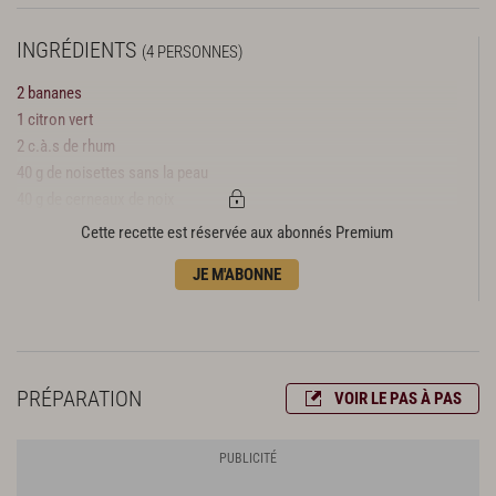
INGRÉDIENTS
(4 PERSONNES)
2 bananes
1 citron vert
2 c.à.s de rhum
40 g de noisettes sans la peau
40 g de cerneaux de noix
110 g de flocons d'avoine
Cette recette est réservée aux abonnés Premium
40 g de noix de coco en poudre
JE M'ABONNE
25 g de raisins secs
1 c.à.s de sirop de riz
1 c.à.s rases de miel liquide
1 pincée de sel
PRÉPARATION
VOIR LE PAS À PAS