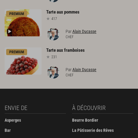
Tarte
aux
pommes
PREMIUM
417
Par
Alain Ducasse
CHEF
Tarte
aux
framboises
PREMIUM
231
Par
Alain Ducasse
CHEF
ENVIE DE
À DÉCOUVRIR
Asperges
Beurre Bordier
Bar
La Pâtisserie des Rêves