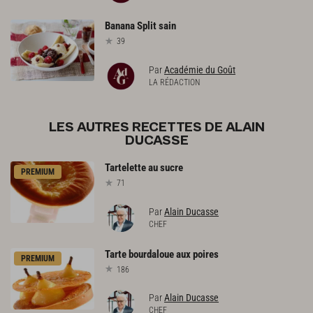
Banana
Split
sain
39
Par
Académie du Goût
LA RÉDACTION
LES AUTRES RECETTES DE ALAIN
DUCASSE
Tartelette
au
sucre
PREMIUM
71
Par
Alain Ducasse
CHEF
Tarte
bourdaloue
aux
poires
PREMIUM
186
Par
Alain Ducasse
CHEF