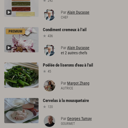
292
Par
Alain Ducasse
CHEF
Condiment
cremeux
à
l’ail
PREMIUM
436
Par
Alain Ducasse
et 2 autres chefs
Poêlée
de
liserons
d'eau
à
l'ail
45
Par
Margot Zhang
AUTRICE
Cervelas
à
la
mousquetaire
120
Par
Georges Tumay
GOURMET