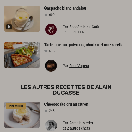
Gaspacho
blanc
andalou
600
Par
Académie du Goût
LA RÉDACTION
Tarte
fine
aux
poivrons,
chorizo
et
mozzarella
635
Par
Four Vapeur
LES AUTRES RECETTES DE ALAIN
DUCASSE
Cheesecake
cru
au
citron
PREMIUM
248
Par
Romain Meder
et 2 autres chefs