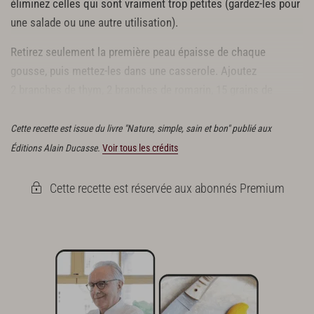
éliminez celles qui sont vraiment trop petites (gardez-les pour
une salade ou une autre utilisation).
Retirez seulement la première peau épaisse de chaque
gousse, puis mettez-les dans une casserole. Ajoutez
2 branches de thym, 2 branches de romarin, 15 grains de
poivre noir et 10 g de gros sel.
Cette recette est issue du livre "Nature, simple, sain et bon" publié aux
Éditions Alain Ducasse.
Voir tous les crédits
Cette recette est réservée aux abonnés Premium