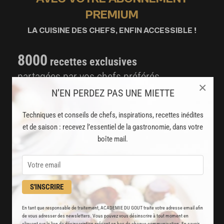
PREMIUM
LA CUISINE DES CHEFS, ENFIN ACCESSIBLE !
8000
recettes exclusives
partagées par vos chefs préférés
×
N’EN PERDEZ PAS UNE MIETTE
2000
vidéos de recettes
et techniques de cuisine et pâtisserie
Techniques et conseils de chefs, inspirations, recettes inédites
et de saison : recevez l’essentiel de la gastronomie, dans votre
Des nouveautés
boîte mail.
disponibles chaque semaine
Stop pub
S'INSCRIRE
un service garanti sans publicité
En tant que responsable de traitement, ACADEMIE DU GOUT traite votre adresse email afin
de vous adresser des newsletters. Vous pouvez vous désinscrire à tout moment en
JE M'ABONNE
cliquant sur le lien de désinscription présent en bas de chaque communication. En savoir