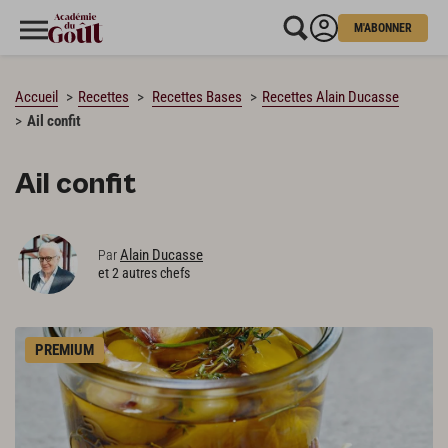
M'ABONNER
CHARGEMENT…
Accueil
Recettes
Recettes Bases
Recettes Alain Ducasse
Ail confit
Ail confit
Alain Ducasse
Par
et 2 autres chefs
PREMIUM