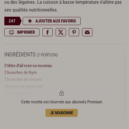
ou des légumes. La cuisson à basse température n'altère pas
ses qualités nutritionnelles.
247
AJOUTER AUX FAVORIS
IMPRIMER
INGRÉDIENTS
(1 PORTION)
3 têtes d’ail rose ou nouveau
2 branches de thym
2 branches de romarin
15 grains de poivre noir
10 g de gros sel
Huile d’olive
Cette recette est réservée aux abonnés Premium
JE M'ABONNE