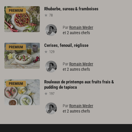
Rhubarbe,
sureau
&
framboises
PREMIUM
78
Par
Romain Meder
et 2 autres chefs
Cerises,
fenouil,
réglisse
PREMIUM
129
Par
Romain Meder
et 2 autres chefs
Rouleaux
de
printemps
aux
fruits
frais
&
PREMIUM
pudding
de
tapioca
197
Par
Romain Meder
et 2 autres chefs