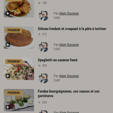
749
Par
Alain Ducasse
CHEF
Gâteau
fondant
et
craquant
à
la
pâte
à
tartiner
PREMIUM
215
Par
Alain Ducasse
CHEF
Spaghetti
au
saumon
fumé
PREMIUM
354
Par
Alain Ducasse
CHEF
Fondue bourguignonne, ses sauces et ses
PREMIUM
garnitures
234
Par
Alain Ducasse