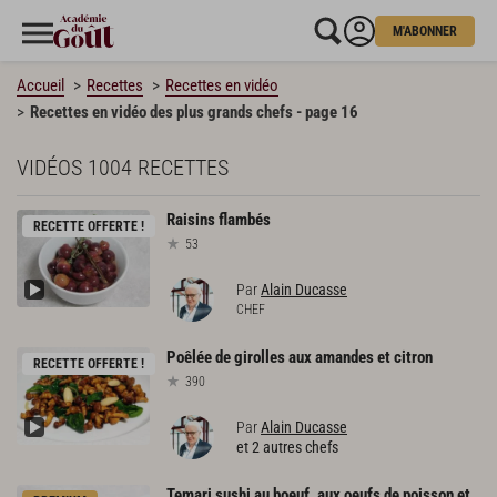
M'ABONNER
Accueil
Recettes
Recettes en vidéo
Recettes en vidéo des plus grands chefs - page 16
VIDÉOS
1004 RECETTES
Raisins
flambés
RECETTE OFFERTE !
53
Par
Alain Ducasse
CHEF
Poêlée
de
girolles
aux
amandes
et
citron
RECETTE OFFERTE !
390
Par
Alain Ducasse
et 2 autres chefs
Temari sushi au boeuf, aux oeufs de poisson et