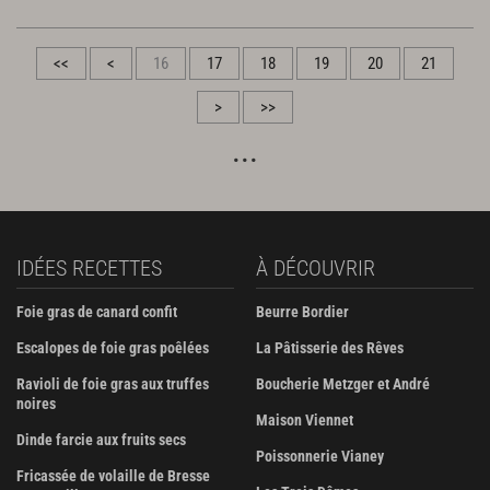
<<
<
16
17
18
19
20
21
>
>>
IDÉES RECETTES
À DÉCOUVRIR
Foie gras de canard confit
Beurre Bordier
Escalopes de foie gras poêlées
La Pâtisserie des Rêves
Ravioli de foie gras aux truffes
Boucherie Metzger et André
noires
Maison Viennet
Dinde farcie aux fruits secs
Poissonnerie Vianey
Fricassée de volaille de Bresse