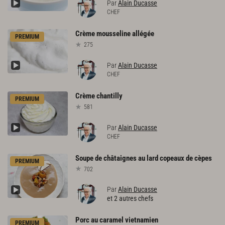
Par
Alain Ducasse
CHEF
Crème
mousseline
allégée
PREMIUM
275
Par
Alain Ducasse
CHEF
Crème
chantilly
PREMIUM
581
Par
Alain Ducasse
CHEF
Soupe
de
châtaignes
au
lard
copeaux
de
cèpes
PREMIUM
702
Par
Alain Ducasse
et 2 autres chefs
Porc
au
caramel
vietnamien
PREMIUM