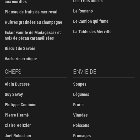
Les Trois Dômes
aux morilles
Le Romano
Plateau de fruits de mer royal
Le Camion qui fume
Huîtres gratinées au champagne
La Table des Merville
Éclair vanille de Madagascar et
noix de pécan caramélisées
Biscuit de Savoie
Vacherin exotique
CHEFS
ENVIE DE
Alain Ducasse
Soupes
Guy Savoy
Légumes
Philippe Conticini
Fruits
Pierre Hermé
Viandes
Claire Heitzler
Poissons
Joël Robuchon
Fromages