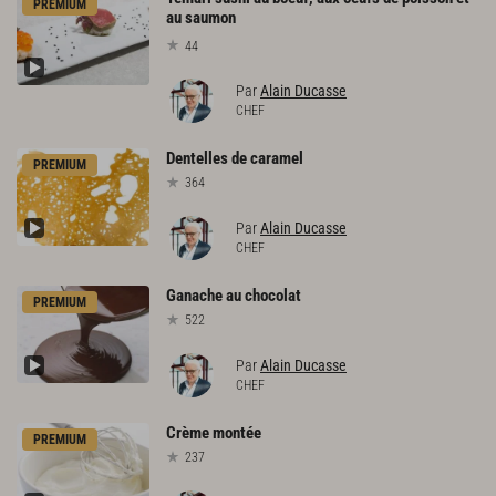
PREMIUM
au saumon
44
Par
Alain Ducasse
CHEF
Dentelles
de
caramel
PREMIUM
364
Par
Alain Ducasse
CHEF
Ganache
au
chocolat
PREMIUM
522
Par
Alain Ducasse
CHEF
Crème
montée
PREMIUM
237