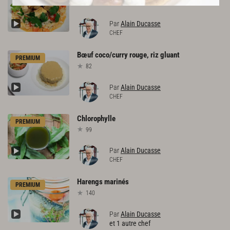
1688
Par
Alain Ducasse
CHEF
Bœuf
coco/curry
rouge,
riz
gluant
PREMIUM
82
Par
Alain Ducasse
CHEF
Chlorophylle
PREMIUM
99
Par
Alain Ducasse
CHEF
Harengs
marinés
PREMIUM
140
Par
Alain Ducasse
et 1 autre chef