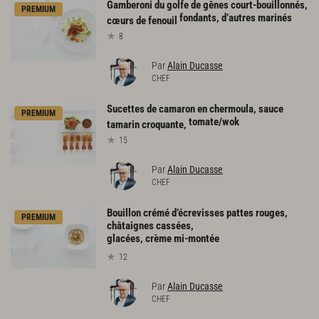
Gamberoni du golfe de gênes court-bouillonnés,
PREMIUM
fondants, d’autres marinés
cœurs de fenouil
8
Par
Alain Ducasse
CHEF
Sucettes de camaron en chermoula, sauce
PREMIUM
tomate/wok
tamarin croquante,
15
Par
Alain Ducasse
CHEF
Bouillon crémé d’écrevisses pattes rouges,
PREMIUM
châtaignes cassées,
glacées, crème mi-montée
12
Par
Alain Ducasse
CHEF