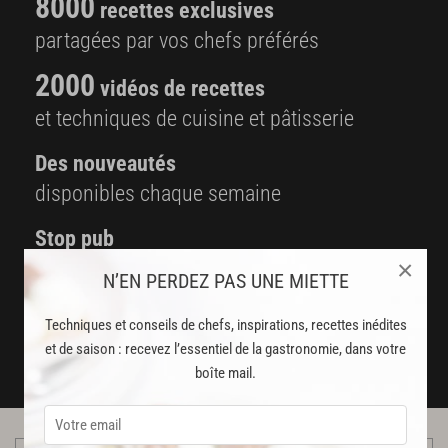
8000
recettes exclusives
partagées par vos chefs préférés
2000
vidéos de recettes
et techniques de cuisine et pâtisserie
Des nouveautés
disponibles chaque semaine
Stop pub
×
un service garanti sans publicité
N’EN PERDEZ PAS UNE MIETTE
JE M'ABONNE
Techniques et conseils de chefs, inspirations, recettes inédites
et de saison : recevez l’essentiel de la gastronomie, dans votre
DÉJÀ ABONNÉ(E) ? JE ME CONNECTE
boîte mail.