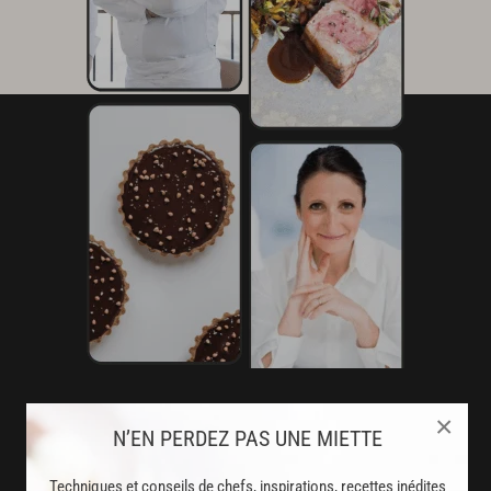
AVEC VOTRE ABONNEMENT
×
N’EN PERDEZ PAS UNE MIETTE
PREMIUM
Techniques et conseils de chefs, inspirations, recettes inédites
LA CUISINE DES CHEFS, ENFIN ACCESSIBLE !