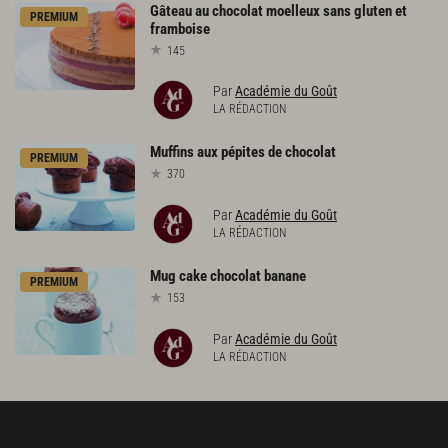
Gâteau
au
chocolat
moelleux
sans
gluten
et
PREMIUM
framboise
145
Par
Académie du Goût
LA RÉDACTION
Muffins
aux
pépites
de
chocolat
PREMIUM
370
Par
Académie du Goût
LA RÉDACTION
Mug
cake
chocolat
banane
PREMIUM
153
Par
Académie du Goût
LA RÉDACTION