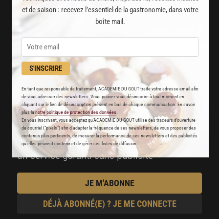
et de saison : recevez l’essentiel de la gastronomie, dans votre
boîte mail.
8000
recettes exclusives
partagées par vos chefs préférés
2000
vidéos de recettes
S'INSCRIRE
et techniques de cuisine et pâtisserie
En tant que responsable de traitement, ACADEMIE DU GOUT traite votre adresse email afin
de vous adresser des newsletters. Vous pouvez vous désinscrire à tout moment en
Des nouveautés
cliquant sur le lien de désinscription présent en bas de chaque communication. En savoir
plus la
notre politique de protection des données
.
disponibles chaque semaine
En vous inscrivant, vous acceptez qu'ACADEMIE DU GOUT utilise des traceurs d’ouverture
de courriel (“pixels”) afin d’adapter la fréquence de ses newsletters, de vous proposer des
contenus plus pertinents, de mesurer la performance de ses newsletters et des publicités
Stop pub
qu’elles peuvent contenir et de gérer ses listes de diffusion.
un service garanti sans publicité
JE M'ABONNE
DÉJÀ ABONNÉ(E) ? JE ME CONNECTE