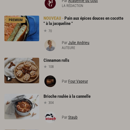
Par
Académie du Goût
LA RÉDACTION
Pain aux épices douces en cocotte
PREMIUM
" à la jacqueline "
70
Par
Julie Andrieu
AUTEURE
Cinnamon
rolls
108
Par
Four Vapeur
Brioche
roulée
à
la
cannelle
304
Par
Staub