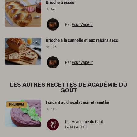
Brioche
tressée
643
Par
Four Vapeur
Brioche
à
la
cannelle
et
aux
raisins
secs
125
Par
Four Vapeur
LES AUTRES RECETTES DE ACADÉMIE DU
GOÛT
Fondant
au
chocolat
noir
et
menthe
PREMIUM
105
Par
Académie du Goût
LA RÉDACTION