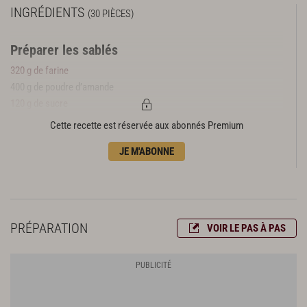
INGRÉDIENTS
(30 PIÈCES)
Préparer les sablés
320 g de farine
400 g de poudre d’amande
120 g de sucre
200 g de sucre glace
Cette recette est réservée aux abonnés Premium
6 c. à c. de cannelle
JE M'ABONNE
4 blancs d’œufs
Réaliser le glaçage
200 g de sucre glace
2 blancs d’œufs
PRÉPARATION
VOIR LE PAS À PAS
1 c. à c. d’extrait de vanille