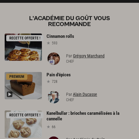
L'ACADÉMIE DU GOÛT VOUS
RECOMMANDE
Cinnamon
rolls
RECETTE OFFERTE !
593
Par
Grégory Marchand
CHEF
Pain
d’épices
PREMIUM
728
Par
Alain Ducasse
CHEF
Kanelbullar : brioches caramélisées à la
RECETTE OFFERTE !
cannelle
66