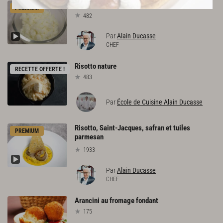
Riz
à
sushi
PREMIUM
482
Par
Alain Ducasse
CHEF
Risotto
nature
RECETTE OFFERTE !
483
Par
École de Cuisine Alain Ducasse
Risotto, Saint-Jacques, safran et tuiles
PREMIUM
parmesan
1933
Par
Alain Ducasse
CHEF
Arancini
au
fromage
fondant
175