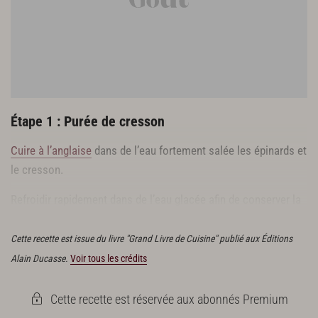
20 asperges vertes
10 grosses asperges vertes
20 g de beurre
huile d’olive
Étape 1 : Purée de cresson
Cuire à l’anglaise
dans de l’eau fortement salée les épinards et
le cresson.
Refroidir rapidement dans de l’eau glacée afin de conserver la
couleur verte, puis mixer et passer dans un tamis de crin.
Cette recette est issue du livre "Grand Livre de Cuisine" publié aux Éditions
Alain Ducasse.
Voir tous les crédits
Cette recette est réservée aux abonnés Premium