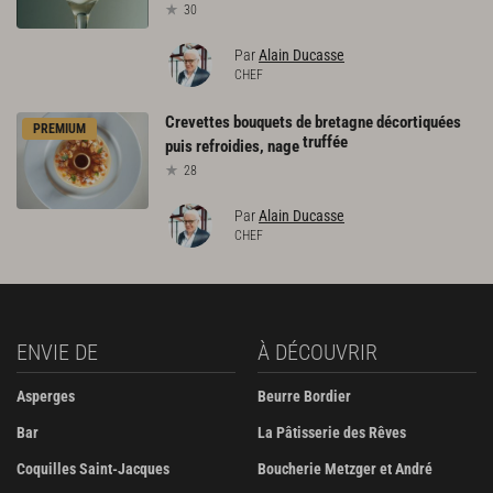
30
Par
Alain Ducasse
CHEF
Crevettes bouquets de bretagne décortiquées
PREMIUM
truffée
puis refroidies, nage
28
Par
Alain Ducasse
CHEF
ENVIE DE
À DÉCOUVRIR
Asperges
Beurre Bordier
Bar
La Pâtisserie des Rêves
Coquilles Saint-Jacques
Boucherie Metzger et André