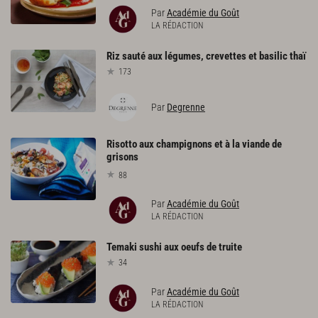
Par
Académie du Goût
LA RÉDACTION
Riz
sauté
aux
légumes,
crevettes
et
basilic
thaï
173
Par
Degrenne
Risotto aux champignons et à la viande de
grisons
88
Par
Académie du Goût
LA RÉDACTION
Temaki
sushi
aux
oeufs
de
truite
34
Par
Académie du Goût
LA RÉDACTION