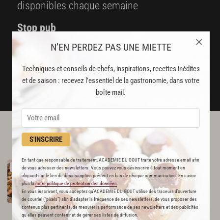
disponibles chaque semaine
Stop pub
×
un service garanti sans publicité
N’EN PERDEZ PAS UNE MIETTE
Techniques et conseils de chefs, inspirations, recettes inédites
JE M'ABONNE
et de saison : recevez l’essentiel de la gastronomie, dans votre
DÉJÀ ABONNÉ(E) ? JE ME CONNECTE
boîte mail.
L'ACADÉMIE DU GOÛT VOUS
S'INSCRIRE
RECOMMANDE
En tant que responsable de traitement, ACADEMIE DU GOUT traite votre adresse email afin
Paëlla
de
la
mama
Rodriguez
RECETTE OFFERTE !
de vous adresser des newsletters. Vous pouvez vous désinscrire à tout moment en
507
cliquant sur le lien de désinscription présent en bas de chaque communication. En savoir
plus la
notre politique de protection des données
.
En vous inscrivant, vous acceptez qu'ACADEMIE DU GOUT utilise des traceurs d’ouverture
Par
David Rathgeber
de courriel (“pixels”) afin d’adapter la fréquence de ses newsletters, de vous proposer des
CHEF
contenus plus pertinents, de mesurer la performance de ses newsletters et des publicités
qu’elles peuvent contenir et de gérer ses listes de diffusion.