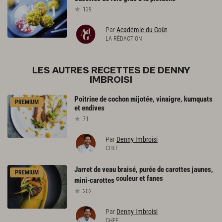
139
Par
Académie du Goût
LA RÉDACTION
LES AUTRES RECETTES DE DENNY
IMBROISI
Poitrine
de
cochon
mijotée,
vinaigre,
kumquats
PREMIUM
et
endives
71
Par
Denny Imbroisi
CHEF
Jarret de veau braisé, purée de carottes jaunes,
PREMIUM
couleur et fanes
mini-carottes
202
Par
Denny Imbroisi
CHEF