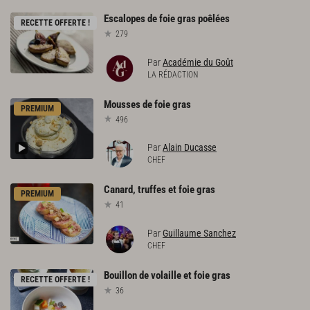
Escalopes
de
foie
gras
poêlées
RECETTE OFFERTE !
279
Par
Académie du Goût
LA RÉDACTION
Mousses
de
foie
gras
PREMIUM
496
Par
Alain Ducasse
CHEF
Canard,
truffes
et
foie
gras
PREMIUM
41
Par
Guillaume Sanchez
CHEF
Bouillon
de
volaille
et
foie
gras
RECETTE OFFERTE !
36