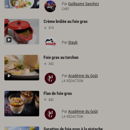
Par
Guillaume Sanchez
CHEF
Crème
brûlée
au
foie
gras
414
Par
Staub
Foie
gras
au
torchon
342
Par
Académie du Goût
LA RÉDACTION
Flan
de
foie
gras
442
Par
Académie du Goût
LA RÉDACTION
Sucettes
de
foie
gras
à
la
pistache