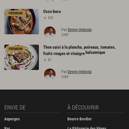
Osso
buco
PREMIUM
632
Par
Denny Imbroisi
CHEF
Thon saisi à la plancha, poireaux, tomates,
PREMIUM
balsamique
fruits rouges et vinaigre
81
Par
Denny Imbroisi
CHEF
ENVIE DE
À DÉCOUVRIR
Asperges
Beurre Bordier
Bar
La Pâtisserie des Rêves