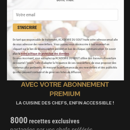
S'INSCRIRE
En tant que responsable de traitement, ACADEMIE DU GOUT traite votre adresse email afin
de vous adresser des newsletters. Vous pouvez vous désinscrire à tout moment en
cliquant sur le lien de désinscription présent en bas de chaque communication. En savoir
plus la
notre politique de protection des données
.
En vous inscrivant, vous acceptez qu'ACADEMIE DU GOUT utilise des traceurs d’ouverture
de courriel (“pixels”) afin d’adapter la fréquence de ses newsletters, de vous proposer des
contenus plus pertinents, de mesurer la performance de ses newsletters et des publicités
qu’elles peuvent contenir et de gérer ses listes de diffusion.
AVEC VOTRE ABONNEMENT
PREMIUM
LA CUISINE DES CHEFS, ENFIN ACCESSIBLE !
8000
recettes exclusives
partagées par vos chefs préférés