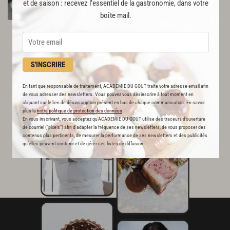
et de saison : recevez l’essentiel de la gastronomie, dans votre
Par
Georges Tumay
boîte mail.
GOURMET
S'INSCRIRE
En tant que responsable de traitement, ACADEMIE DU GOUT traite votre adresse email afin
de vous adresser des newsletters. Vous pouvez vous désinscrire à tout moment en
cliquant sur le lien de désinscription présent en bas de chaque communication. En savoir
plus la
notre politique de protection des données
.
En vous inscrivant, vous acceptez qu'ACADEMIE DU GOUT utilise des traceurs d’ouverture
de courriel (“pixels”) afin d’adapter la fréquence de ses newsletters, de vous proposer des
contenus plus pertinents, de mesurer la performance de ses newsletters et des publicités
qu’elles peuvent contenir et de gérer ses listes de diffusion.