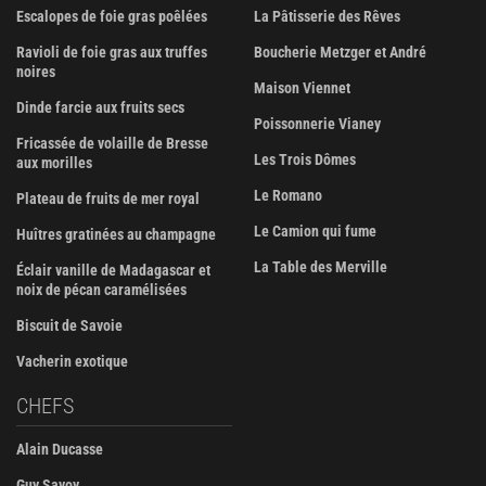
Escalopes de foie gras poêlées
La Pâtisserie des Rêves
Ravioli de foie gras aux truffes
Boucherie Metzger et André
noires
Maison Viennet
Dinde farcie aux fruits secs
Poissonnerie Vianey
Fricassée de volaille de Bresse
Les Trois Dômes
aux morilles
Le Romano
Plateau de fruits de mer royal
Le Camion qui fume
Huîtres gratinées au champagne
La Table des Merville
Éclair vanille de Madagascar et
noix de pécan caramélisées
Biscuit de Savoie
Vacherin exotique
CHEFS
Alain Ducasse
Guy Savoy