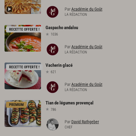
Par
Académie du Goût
LA RÉDACTION
Gaspacho
andalou
RECETTE OFFERTE !
1036
Par
Académie du Goût
LA RÉDACTION
Vacherin
glacé
RECETTE OFFERTE !
621
Par
Académie du Goût
LA RÉDACTION
Tian
de
légumes
provençal
PREMIUM
786
Par
David Rathgeber
CHEF