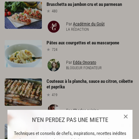
Bruschetta
au
jambon
cru
et
au
parmesan
480
Par
Académie du Goût
LA RÉDACTION
Pâtes
aux
courgettes
et
au
mascarpone
724
Par
Edda Onorato
BLOGUEUR FONDATEUR
Couteaux à la plancha, sauce au citron, cébette
et paprika
419
Par
Charles cuisine
×
N’EN PERDEZ PAS UNE MIETTE
Cervelas
à
la
mousquetaire
Techniques et conseils de chefs, inspirations, recettes inédites
120