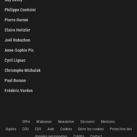
Philippe Conticini
Pierre Hermé
Claire Heitzler
Joël Robuchon
Anne-Sophie Pic
Cyril Lignac
Christophe Michalak
Paul Bocuse
Frédéric Vardon
Offrir
M'abonner
Newsletter
Découvrir
Mentions
légales
CGU
CGV
Aide
Cookies
Gérer les cookies
Protection des
données personnelles
Crédits
Contact