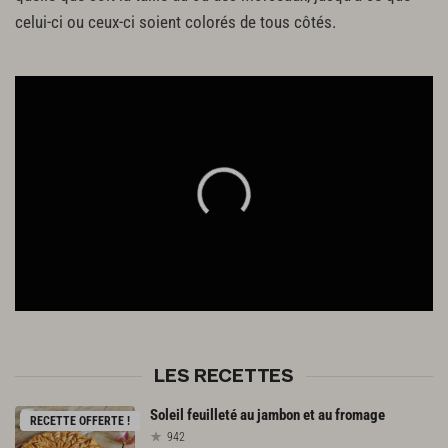
celui-ci ou ceux-ci soient colorés de tous côtés.
LES RECETTES
Soleil
feuilleté
au
jambon
et
au
fromage
RECETTE OFFERTE !
942