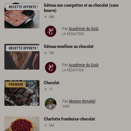
Gâteau
aux
courgettes
et
au
chocolat
(sans
RECETTE OFFERTE !
beurre)
588
Par
Académie du Goût
LA RÉDACTION
Gâteau
moelleux
au
chocolat
RECETTE OFFERTE !
768
Par
Académie du Goût
LA RÉDACTION
Chocolat
PREMIUM
13
Par
Akrame Benallal
CHEF
Charlotte
framboise-chocolat
543