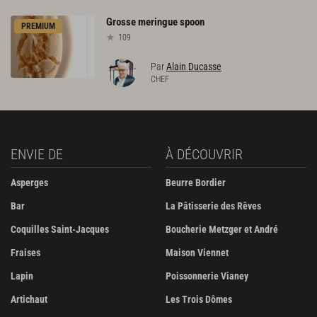
Grosse
meringue
spoon
PREMIUM
109
Par
Alain Ducasse
CHEF
ENVIE DE
À DÉCOUVRIR
Asperges
Beurre Bordier
Bar
La Pâtisserie des Rêves
Coquilles Saint-Jacques
Boucherie Metzger et André
Fraises
Maison Viennet
Lapin
Poissonnerie Vianey
Artichaut
Les Trois Dômes