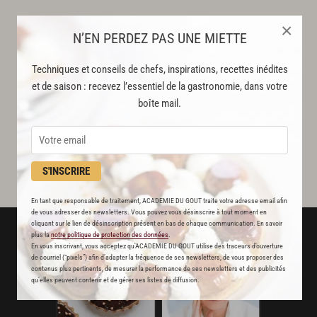
×
N’EN PERDEZ PAS UNE MIETTE
Techniques et conseils de chefs, inspirations, recettes inédites
et de saison : recevez l’essentiel de la gastronomie, dans votre
boîte mail.
S'INSCRIRE
En tant que responsable de traitement, ACADEMIE DU GOUT traite votre adresse email afin
de vous adresser des newsletters. Vous pouvez vous désinscrire à tout moment en
cliquant sur le lien de désinscription présent en bas de chaque communication. En savoir
plus la
notre politique de protection des données
.
En vous inscrivant, vous acceptez qu'ACADEMIE DU GOUT utilise des traceurs d’ouverture
de courriel (“pixels”) afin d’adapter la fréquence de ses newsletters, de vous proposer des
contenus plus pertinents, de mesurer la performance de ses newsletters et des publicités
qu’elles peuvent contenir et de gérer ses listes de diffusion.