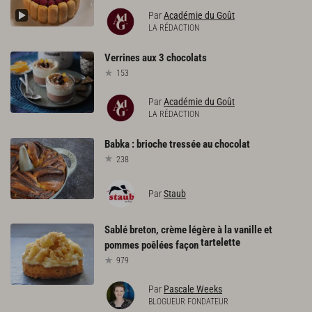
Par
Académie du Goût
LA RÉDACTION
Verrines
aux
3
chocolats
153
Par
Académie du Goût
LA RÉDACTION
Babka
:
brioche
tressée
au
chocolat
238
Par
Staub
Sablé breton, crème légère à la vanille et
tartelette
pommes poêlées façon
979
Par
Pascale Weeks
BLOGUEUR FONDATEUR