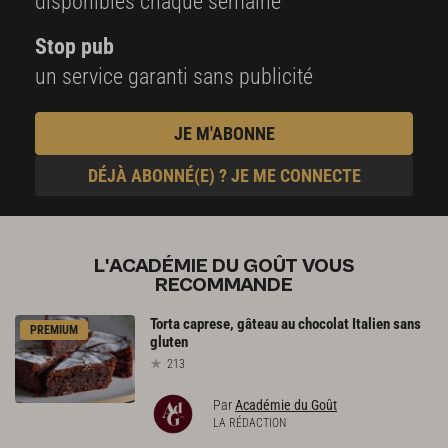
disponibles chaque semaine
Stop pub
un service garanti sans publicité
JE M'ABONNE
DÉJÀ ABONNÉ(E) ? JE ME CONNECTE
L'ACADÉMIE DU GOÛT VOUS
RECOMMANDE
Torta
caprese,
gâteau
au
chocolat
Italien
sans
PREMIUM
gluten
213
Par
Académie du Goût
LA RÉDACTION