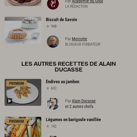
Par
Académie du Goût
LA RÉDACTION
Biscuit
de
Savoie
948
Par
Mercotte
BLOGUEUR FONDATEUR
LES AUTRES RECETTES DE ALAIN
DUCASSE
Endives
au
jambon
PREMIUM
692
Par
Alain Ducasse
et 2 autres chefs
Légumes
en
barigoule
vanillée
PREMIUM
142