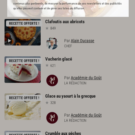
L'ACADÉMIE DU GOÛT VOUS
contenus plus pertinents, de mesurer la performance de ses newsletters et des publicités
qu’elles peuvent contenir et de gérer ses listes de diffusion.
RECOMMANDE
Clafoutis
aux
abricots
RECETTE OFFERTE !
849
Par
Alain Ducasse
CHEF
Vacherin
glacé
RECETTE OFFERTE !
621
Par
Académie du Goût
LA RÉDACTION
Glace
au
yaourt
à
la
grecque
RECETTE OFFERTE !
328
Par
Académie du Goût
LA RÉDACTION
Crumble
aux
pêches