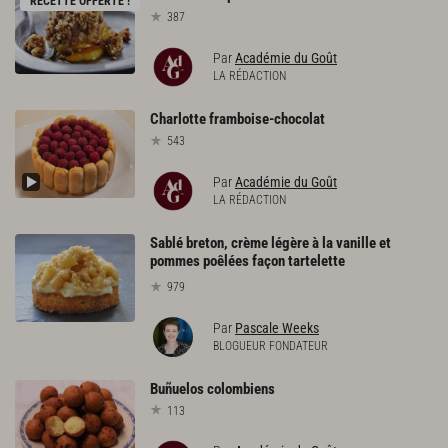
RECETTE OFFERTE !
387
Par
Académie du Goût
LA RÉDACTION
Charlotte
framboise-chocolat
543
Par
Académie du Goût
LA RÉDACTION
Sablé breton, crème légère à la vanille et
pommes poêlées façon tartelette
979
Par
Pascale Weeks
BLOGUEUR FONDATEUR
Buñuelos
colombiens
113