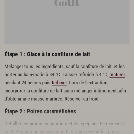
200 g de beurre en dés
100 g de cassonade
20 cl de crème fleurette
Étape 1 : Glace à la confiture de lait
Mélanger tous les ingrédients, sauf la confiture de lait, et les
porter au bain-marie à 84 °C. Laisser refroidir à 4 °C,
maturer
pendant 24 heures puis
turbiner
. Lors de l’extraction,
incorporer la confiture de lait sans mélanger intimement, afin
d’obtenir une masse marbrée. Réserver au froid.
Étape 2 : Poires caramélisées
Détailler les poires en quartiers et les épépiner. En réserver 2
ou 3. Préparer un
beurre noisette
et faire revenir les poires