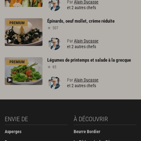
Par
Alain Ducasse
et 2 autres chefs
Épinards,
oeuf
mollet,
crème
réduite
PREMIUM
507
Par
Alain Ducasse
et 2 autres chefs
Légumes
de
printemps
et
salade
à
la
grecque
PREMIUM
65
Par
Alain Ducasse
et 2 autres chefs
ENVIE DE
À DÉCOUVRIR
Asperges
Beurre Bordier