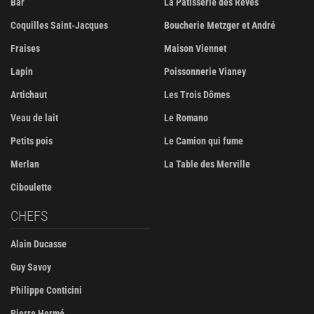
Bar
La Pâtisserie des Rêves
Coquilles Saint-Jacques
Boucherie Metzger et André
Fraises
Maison Viennet
Lapin
Poissonnerie Vianey
Artichaut
Les Trois Dômes
Veau de lait
Le Romano
Petits pois
Le Camion qui fume
Merlan
La Table des Merville
Ciboulette
CHEFS
Alain Ducasse
Guy Savoy
Philippe Conticini
Pierre Hermé