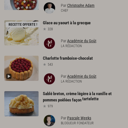
Par
Christophe Adam
CHEF
Glace
au
yaourt
à
la
grecque
RECETTE OFFERTE !
328
Par
Académie du Goût
LA RÉDACTION
Charlotte
framboise-chocolat
543
Par
Académie du Goût
LA RÉDACTION
Sablé breton, crème légère à la vanille et
tartelette
pommes poêlées façon
979
Par
Pascale Weeks
BLOGUEUR FONDATEUR