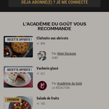
DÉJÀ ABONNÉ(E) ? JE ME CONNECTE
L'ACADÉMIE DU GOÛT VOUS
RECOMMANDE
Clafoutis
aux
abricots
RECETTE OFFERTE !
849
Par
Alain Ducasse
CHEF
Vacherin
glacé
RECETTE OFFERTE !
621
Par
Académie du Goût
LA RÉDACTION
Salade
de
fruits
PREMIUM
142