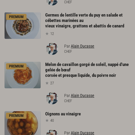
CHEF
Germes de lentille verte du puy en salade et
PREMIUM
cébettes marinées au
vieux vinaigre, grattons et abattis de canard
12
Par
Alain Ducasse
CHEF
Melon de cavaillon gorgé de soleil, nappé d’une
PREMIUM
gelée de bœuf
corsée et presque liquide, du poivre noir
27
Par
Alain Ducasse
CHEF
Oignons
au
vinaigre
PREMIUM
40
Par
Alain Ducasse