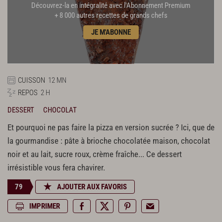
Découvrez-la en intégralité avec l'Abonnement Premium
+ 8 000 autres recettes de grands chefs
JE M'ABONNE
CUISSON
12 MN
REPOS
2 H
DESSERT
CHOCOLAT
Et pourquoi ne pas faire la pizza en version sucrée ? Ici, que de
la gourmandise : pâte à brioche chocolatée maison, chocolat
noir et au lait, sucre roux, crème fraîche... Ce dessert
irrésistible vous fera chavirer.
79
AJOUTER AUX FAVORIS
IMPRIMER