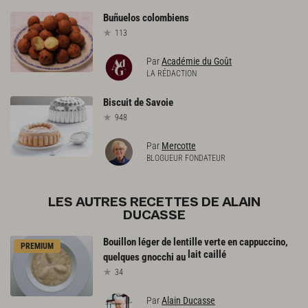
Buñuelos
colombiens
113
Par
Académie du Goût
LA RÉDACTION
Biscuit
de
Savoie
948
Par
Mercotte
BLOGUEUR FONDATEUR
LES AUTRES RECETTES DE ALAIN
DUCASSE
Bouillon léger de lentille verte en cappuccino,
PREMIUM
lait caillé
quelques gnocchi au
34
Par
Alain Ducasse