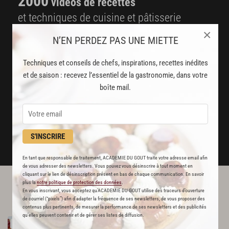
2000
vidéos de recettes
et techniques de cuisine et pâtisserie
×
N’EN PERDEZ PAS UNE MIETTE
Des nouveautés
disponibles chaque semaine
Techniques et conseils de chefs, inspirations, recettes inédites
et de saison : recevez l’essentiel de la gastronomie, dans votre
Stop pub
boîte mail.
un service garanti sans publicité
JE M'ABONNE
S'INSCRIRE
DÉJÀ ABONNÉ(E) ? JE ME CONNECTE
En tant que responsable de traitement, ACADEMIE DU GOUT traite votre adresse email afin
de vous adresser des newsletters. Vous pouvez vous désinscrire à tout moment en
cliquant sur le lien de désinscription présent en bas de chaque communication. En savoir
plus la
notre politique de protection des données
.
L'ACADÉMIE DU GOÛT VOUS
En vous inscrivant, vous acceptez qu'ACADEMIE DU GOUT utilise des traceurs d’ouverture
RECOMMANDE
de courriel (“pixels”) afin d’adapter la fréquence de ses newsletters, de vous proposer des
contenus plus pertinents, de mesurer la performance de ses newsletters et des publicités
qu’elles peuvent contenir et de gérer ses listes de diffusion.
Cake
aux
raisins
secs
et
au
vieux
rhum
RECETTE OFFERTE !