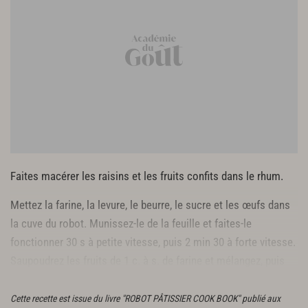
Faites macérer les raisins et les fruits confits dans le rhum.
Mettez la farine, la levure, le beurre, le sucre et les œufs dans
la cuve du robot. Munissez-le de la feuille et faites-le
fonctionner 30 s à petite vitesse, puis 2 min 30 à forte vitesse.
Saupoudrez les fruits de 1 c. à s. de farine et mélangez, puis
incorporez-les à la pâte à petite vitesse environ 30 s.
Cette recette est issue du livre "ROBOT PÂTISSIER COOK BOOK" publié aux