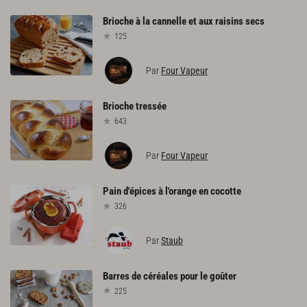
Brioche
à
la
cannelle
et
aux
raisins
secs
125
Par
Four Vapeur
Brioche
tressée
643
Par
Four Vapeur
Pain
d'épices
à
l'orange
en
cocotte
326
Par
Staub
Barres
de
céréales
pour
le
goûter
225