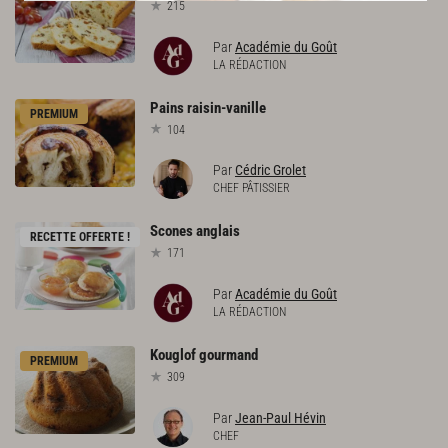
215
Par
Académie du Goût
LA RÉDACTION
Pains
raisin-vanille
PREMIUM
104
Par
Cédric Grolet
CHEF PÂTISSIER
Scones
anglais
RECETTE OFFERTE !
171
Par
Académie du Goût
LA RÉDACTION
Kouglof
gourmand
PREMIUM
309
Par
Jean-Paul Hévin
CHEF