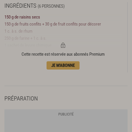
INGRÉDIENTS
(6 PERSONNES)
150 g de raisins secs
150 g de fruits confits + 30 g de fruit confits pour décorer
1 c. à s. de rhum
250 g de farine + 1 c. à s.
1 sachet de levure chimique
125 g de beurre
Cette recette est réservée aux abonnés Premium
125 g de sucre en poudre
JE M'ABONNE
3 œufs
10 g d’amandes effilées
PRÉPARATION