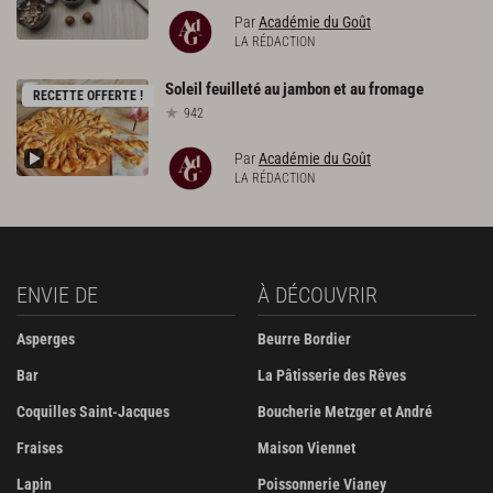
Par
Académie du Goût
LA RÉDACTION
Soleil
feuilleté
au
jambon
et
au
fromage
RECETTE OFFERTE !
942
Par
Académie du Goût
LA RÉDACTION
ENVIE DE
À DÉCOUVRIR
Asperges
Beurre Bordier
Bar
La Pâtisserie des Rêves
Coquilles Saint-Jacques
Boucherie Metzger et André
Fraises
Maison Viennet
Lapin
Poissonnerie Vianey