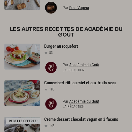
Par
Four Vapeur
LES AUTRES RECETTES DE ACADÉMIE DU
GOÛT
Burger
au
roquefort
83
Par
Académie du Goût
LA RÉDACTION
Camembert
rôti
au
miel
et
aux
fruits
secs
180
Par
Académie du Goût
LA RÉDACTION
Crème
dessert
chocolat
vegan
en
3
façons
RECETTE OFFERTE !
148