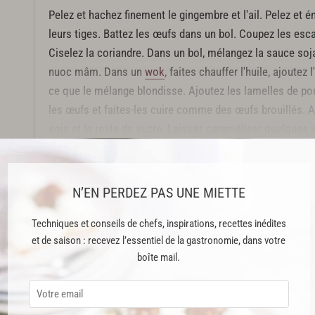
Pelez et hachez finement le gingembre et l'ail. Pelez et 
leurs tiges. Battez les œufs dans un bol. Coupez les esca
Ciselez la coriandre. Dans un bol, mélangez la sauce soja,
nuoc mâm. Dans un
wok
, faites chauffer l'huile, ajoutez
ce que le mélange blondisse. Ajoutez les lamelles de poul
les œufs et faites-les cuire comme des œufs brouillés. A
soja et le reste de sucre. Laissez caraméliser quelques i
crevettes, arrosez de sauce et mélangez bien.
Cette recette est issue du livre "Julie cuisine le monde" publié aux Édi
N’EN PERDEZ PAS UNE MIETTE
Cette recette est réservée aux abonnés Premium
Techniques et conseils de chefs, inspirations, recettes inédites
et de saison : recevez l’essentiel de la gastronomie, dans votre
boîte mail.
ABONNEMENT PREMIUM