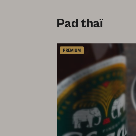
Pad thaï
PREMIUM