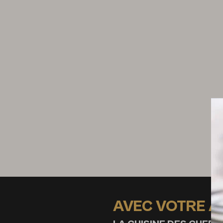
150 g de germes de soja
150 g de crevettes cuites et pelées
30 g de cacahuètes
AVEC VOTRE 