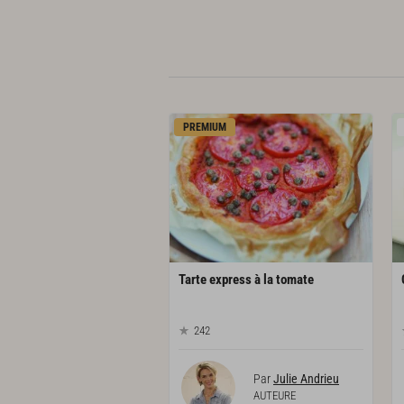
PREMIUM
Tarte
express
à
la
tomate
242
Par
Julie Andrieu
AUTEURE