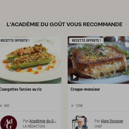
L'ACADÉMIE DU GOÛT VOUS RECOMMANDE
RECETTE OFFERTE !
RECETTE OFFERTE !
Courgettes
farcies
au
riz
Croque-monsieur
630
1258
Par
Académie du Goût
Par
Alain Ducasse
LA RÉDACTION
CHEF