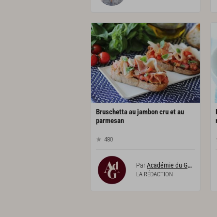
Bruschetta au jambon cru et au
parmesan
480
Par
Académie du Goût
LA RÉDACTION