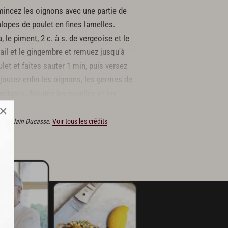
émincez les oignons avec une partie de
lopes de poulet en fines lamelles.
 le piment, 2 c. à s. de vergeoise et le
 l'ail et le gingembre et remuez jusqu'à
et et faites sauter 1 min, puis versez
joutez enfin les oignons, les germes de
nstants. Ajoutez les nouilles et les
×
tions Alain Ducasse.
Voir tous les crédits