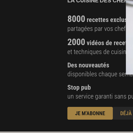
LA CUISINE DES CHEFS,
8000
recettes exclusiv
partagées par vos chefs 
2000
vidéos de recette
et techniques de cuisine e
Des nouveautés
disponibles chaque sema
Stop pub
un service garanti sans pu
JE M'ABONNE
DÉJÀ