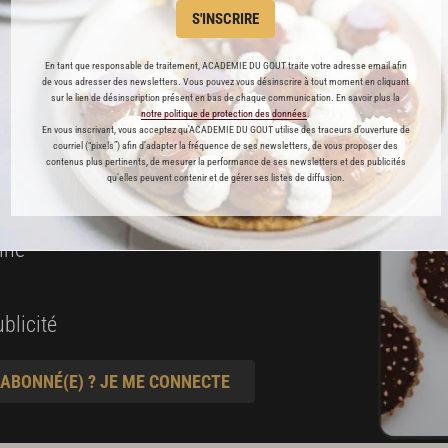
 ENFIN ACCESSIBLE !
S'INSCRIRE
es
En tant que responsable de traitement, ACADEMIE DU GOUT traite votre adresse email afin
de vous adresser des newsletters. Vous pouvez vous désinscrire à tout moment en cliquant
préférés
sur le lien de désinscription présent en bas de chaque communication. En savoir plus la
notre politique de protection des données
.
En vous inscrivant, vous acceptez qu'ACADEMIE DU GOUT utilise des traceurs d’ouverture de
s
courriel (“pixels”) afin d’adapter la fréquence de ses newsletters, de vous proposer des
contenus plus pertinents, de mesurer la performance de ses newsletters et des publicités
t pâtisserie
qu’elles peuvent contenir et de gérer ses listes de diffusion.
ine
blicité
 ABONNÉ(E) ? JE ME CONNECTE