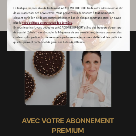
En tant que responsable de traitement, ACADEMIE DU GOUT traite votre adresse email afin
de vous adresser des newsletters. Vous pouvez vous désinscrire à tout moment en
cliquant sur le lien de désinscription présent en bas de chaque communication. En savoir
plus la
notre politique de protection des données
.
En vous inscrivant, vous acceptez qu'ACADEMIE DU GOUT utilise des traceurs d’ouverture
de courriel (“pixels”) afin d’adapter la fréquence de ses newsletters, de vous proposer des
contenus plus pertinents, de mesurer la performance de ses newsletters et des publicités
qu’elles peuvent contenir et de gérer ses listes de diffusion.
AVEC VOTRE ABONNEMENT
PREMIUM