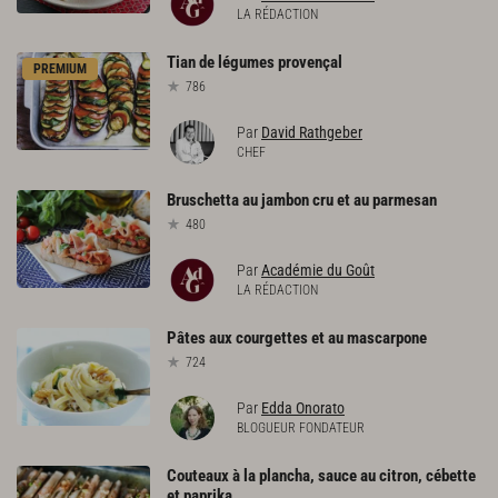
LA RÉDACTION
Tian
de
légumes
provençal
PREMIUM
786
Par
David Rathgeber
CHEF
Bruschetta
au
jambon
cru
et
au
parmesan
480
Par
Académie du Goût
LA RÉDACTION
Pâtes
aux
courgettes
et
au
mascarpone
724
Par
Edda Onorato
BLOGUEUR FONDATEUR
Couteaux à la plancha, sauce au citron, cébette
et paprika