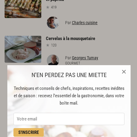
419
Par
Charles cuisine
Cervelas
à
la
mousquetaire
120
Par
Georges Tumay
GOURMET
×
N’EN PERDEZ PAS UNE MIETTE
Techniques et conseils de chefs, inspirations, recettes inédites
et de saison : recevez l’essentiel de la gastronomie, dans votre
boîte mail.
S'INSCRIRE