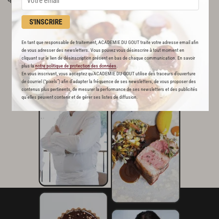
S'INSCRIRE
Cette recette est réservée aux abonnés Premium
En tant que responsable de traitement, ACADEMIE DU GOUT traite votre adresse email afin
de vous adresser des newsletters. Vous pouvez vous désinscrire à tout moment en
cliquant sur le lien de désinscription présent en bas de chaque communication. En savoir
plus la
notre politique de protection des données
.
En vous inscrivant, vous acceptez qu'ACADEMIE DU GOUT utilise des traceurs d’ouverture
de courriel (“pixels”) afin d’adapter la fréquence de ses newsletters, de vous proposer des
contenus plus pertinents, de mesurer la performance de ses newsletters et des publicités
qu’elles peuvent contenir et de gérer ses listes de diffusion.