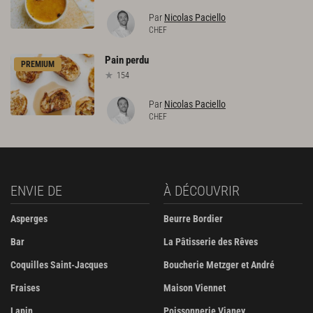
Par
Nicolas Paciello
CHEF
Pain
perdu
PREMIUM
154
Par
Nicolas Paciello
CHEF
ENVIE DE
À DÉCOUVRIR
Asperges
Beurre Bordier
Bar
La Pâtisserie des Rêves
Coquilles Saint-Jacques
Boucherie Metzger et André
Fraises
Maison Viennet
Lapin
Poissonnerie Vianey