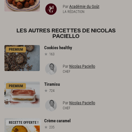
Par
Académie du Goût
LA RÉDACTION
LES AUTRES RECETTES DE NICOLAS
PACIELLO
Cookies
healthy
PREMIUM
163
Par
Nicolas Paciello
CHEF
Tiramisu
PREMIUM
724
Par
Nicolas Paciello
CHEF
Crème
caramel
RECETTE OFFERTE !
235