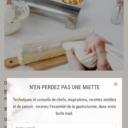
×
Démoulez votre bûche sur un plat long. À l’aide d’
une poche
N’EN PERDEZ PAS UNE MIETTE
pâtissière
, recouvrez la glace de meringue sans tarder. Vous
ne devez plus voir de glace.
Techniques et conseils de chefs, inspirations, recettes inédites
et de saison : recevez l’essentiel de la gastronomie, dans votre
Brûlez le tout à l’aide d’un
chalumeau
(facultatif).
boîte mail.
Décorez l’omelette norvégienne avec des pop-corn et
quelques pointes de fleur de sel.