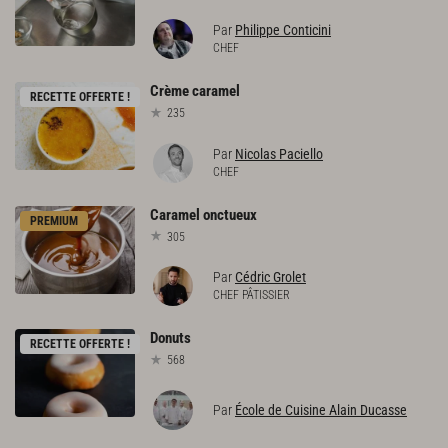
Par
Philippe Conticini
CHEF
Crème
caramel
RECETTE OFFERTE !
235
Par
Nicolas Paciello
CHEF
Caramel
onctueux
PREMIUM
305
Par
Cédric Grolet
CHEF PÂTISSIER
Donuts
RECETTE OFFERTE !
568
Par
École de Cuisine Alain Ducasse