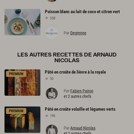
Poisson
blanc
au
lait
de
coco
et
citron
vert
508
Par
Degrenne
LES AUTRES RECETTES DE ARNAUD
NICOLAS
Pâté
en
croûte
de
lièvre
à
la
royale
PREMIUM
50
Par
Fabien Pairon
et 2 autres chefs
Pâté
en
croûte
volaille
et
légumes
verts
PREMIUM
196
Par
Arnaud Nicolas
et 2 autres chefs