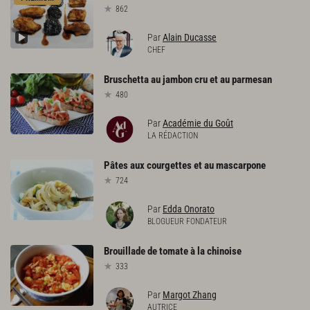
862
Par
Alain Ducasse
CHEF
Bruschetta
au
jambon
cru
et
au
parmesan
480
Par
Académie du Goût
LA RÉDACTION
Pâtes
aux
courgettes
et
au
mascarpone
724
Par
Edda Onorato
BLOGUEUR FONDATEUR
Brouillade
de
tomate
à
la
chinoise
333
Par
Margot Zhang
AUTRICE