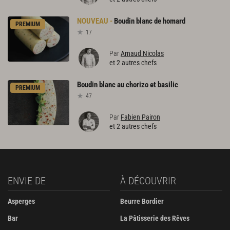
Boudin
blanc
de
homard
PREMIUM
17
Par
Arnaud Nicolas
et 2 autres chefs
Boudin
blanc
au
chorizo
et
basilic
PREMIUM
47
Par
Fabien Pairon
et 2 autres chefs
ENVIE DE
À DÉCOUVRIR
Asperges
Beurre Bordier
Bar
La Pâtisserie des Rêves