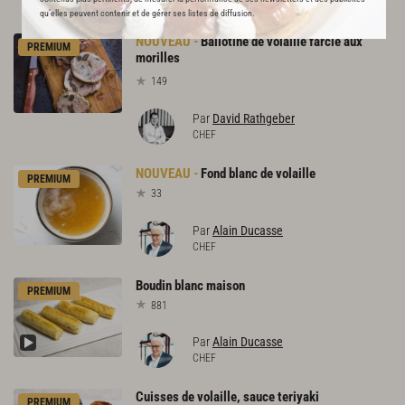
RECOMMANDE
qu’elles peuvent contenir et de gérer ses listes de diffusion.
Ballotine de volaille farcie aux
PREMIUM
morilles
149
Par
David Rathgeber
CHEF
Fond
blanc
de
volaille
PREMIUM
33
Par
Alain Ducasse
CHEF
Boudin
blanc
maison
PREMIUM
881
Par
Alain Ducasse
CHEF
Cuisses
de
volaille,
sauce
teriyaki
PREMIUM