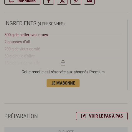
IMPRIMER
INGRÉDIENTS
(4 PERSONNES)
300 g de betteraves crues
2 gousses d’ail
200 g de vieux comté
80 g d’huile d’olive
15 g de jus de volaille
Muscade
Cette recette est réservée aux abonnés Premium
Poivre
JE M'ABONNE
PRÉPARATION
VOIR LE PAS À PAS