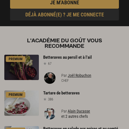
JE M'ABONNE
DÉJÀ ABONNÉ(E) ? JE ME CONNECTE
L'ACADÉMIE DU GOÛT VOUS
RECOMMANDE
Betteraves
au
persil
et
à
l’ail
PREMIUM
67
Par
Joël Robuchon
CHEF
Tartare
de
betteraves
PREMIUM
386
Par
Alain Ducasse
et 2 autres chefs
Betteraves
en
salade
aux
poires
et
au
comté