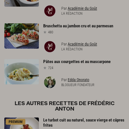
Par
Académie du Goût
LA RÉDACTION
Bruschetta
au
jambon
cru
et
au
parmesan
480
Par
Académie du Goût
LA RÉDACTION
Pâtes
aux
courgettes
et
au
mascarpone
724
Par
Edda Onorato
BLOGUEUR FONDATEUR
LES AUTRES RECETTES DE FRÉDÉRIC
ANTON
Le
turbot
cuit
au
naturel,
sauce
vierge
et
câpres
PREMIUM
frites